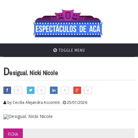
TOGGLE MENU
D
esigual. Nicki Nicole
0
0
0
0
by Cecilia Alejandra Accorinti
,
25/01/2026
FICHA