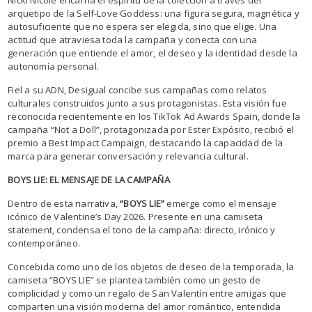
Nicki Nicole encarna el espíritu de la colección a través del
arquetipo de la Self-Love Goddess: una figura segura, magnética y
autosuficiente que no espera ser elegida, sino que elige. Una
actitud que atraviesa toda la campaña y conecta con una
generación que entiende el amor, el deseo y la identidad desde la
autonomía personal.
Fiel a su ADN, Desigual concibe sus campañas como relatos
culturales construidos junto a sus protagonistas. Esta visión fue
reconocida recientemente en los TikTok Ad Awards Spain, donde la
campaña “Not a Doll”, protagonizada por Ester Expósito, recibió el
premio a Best Impact Campaign, destacando la capacidad de la
marca para generar conversación y relevancia cultural.
BOYS LIE: EL MENSAJE DE LA CAMPAÑA
Dentro de esta narrativa,
“BOYS LIE”
emerge como el mensaje
icónico de Valentine’s Day 2026. Presente en una camiseta
statement, condensa el tono de la campaña: directo, irónico y
contemporáneo.
Concebida como uno de los objetos de deseo de la temporada, la
camiseta “BOYS LIE” se plantea también como un gesto de
complicidad y como un regalo de San Valentín entre amigas que
comparten una visión moderna del amor romántico, entendida