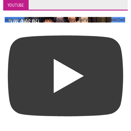
YOUTUBE
Vídeo de YouTube UCKqYjiZi7lzy6gqU6pFVFiA_A3EZ9JWWOe0