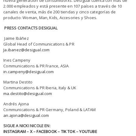
nueva generación de consumidorxs. Desigual cuenta con más de
2.000 empleados y está presente en 107 países a través de 10
canales de venta, más de 200 tiendas y cinco categorías de
producto: Woman, Man, Kids, Accesories y Shoes.
PRESS CONTACTS DESIGUAL
Jaime Ibáñez
Global Head of Communications & PR
Ja.ibanez@desigual.com
Ines Campeny
Communications & PR France, ASIA
in.campeny@desigual.com
Martina Destito
Communications & PR Iberia, Italy & UK
ma.destito@desigual.com
Andrés Ajona
Communications & PR Germany, Poland & LATAM
an.ajona@desigual.com
SIGUE A NICKI NICOLE EN:
INSTAGRAM
–
X
–
FACEBOOK
–
TIK TOK
–
YOUTUBE