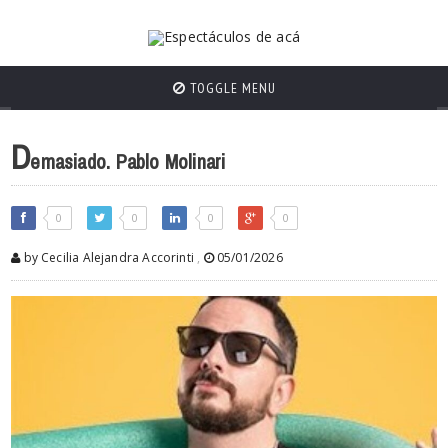
TOGGLE MENU
D
emasiado. Pablo Molinari
0
0
0
0
by Cecilia Alejandra Accorinti
,
05/01/2026