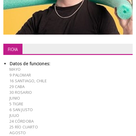
FICHA
Datos de funciones:
MAYO
9 PALOMAR
16 SANTIAGO, CHILE
29 CABA
30 ROSARIO
JUNIO
5 TIGRE
6 SAN JUSTO
JULIO
24 CÓRDOBA
25 RÍO CUARTO
AGOSTO