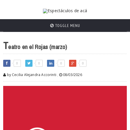
TOGGLE MENU
T
eatro en el Rojas (marzo)
0
0
0
0
by Cecilia Alejandra Accorinti
,
08/03/2026