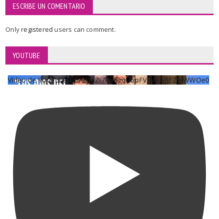
ESCRIBE UN COMENTARIO
Only
registered
users can comment.
YOUTUBE
Vídeo de YouTube UCKqYjiZi7lzy6gqU6pFVFiA_A3EZ9JWWOe0