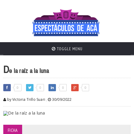
TOGGLE MENU
D
e la raíz a la luna
0
0
0
0
by Victoria Trillo Suari
,
30/09/2022
FICHA