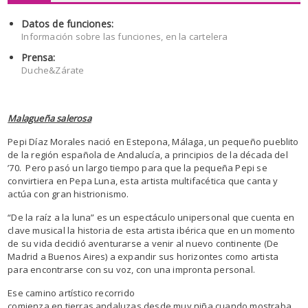
Datos de funciones:
Información sobre las funciones, en la cartelera
Prensa:
Duche&Zárate
Malagueña salerosa
Pepi Díaz Morales nació en Estepona, Málaga, un pequeño pueblito
de la región española de Andalucía, a principios de la década del
’70. Pero pasó un largo tiempo para que la pequeña Pepi se
convirtiera en Pepa Luna, esta artista multifacética que canta y
actúa con gran histrionismo.
“De la raíz a la luna” es un espectáculo unipersonal que cuenta en
clave musical la historia de esta artista ibérica que en un momento
de su vida decidió aventurarse a venir al nuevo continente (De
Madrid a Buenos Aires) a expandir sus horizontes como artista
para encontrarse con su voz, con una impronta personal.
Ese camino artístico recorrido
comienza en tierras andaluzas desde muy niña cuando mostraba