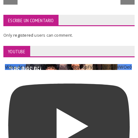
ESCRIBE UN COMENTARIO
Only
registered
users can comment.
YOUTUBE
Vídeo de YouTube UCKqYjiZi7lzy6gqU6pFVFiA_A3EZ9JWWOe0