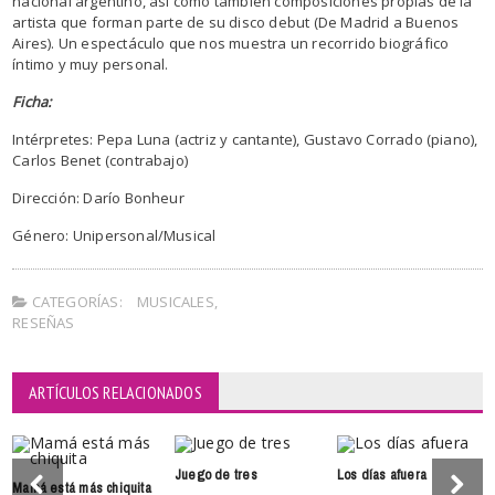
nacional argentino, así como también composiciones propias de la
artista que forman parte de su disco debut (De Madrid a Buenos
Aires). Un espectáculo que nos muestra un recorrido biográfico
íntimo y muy personal.
Ficha:
Intérpretes: Pepa Luna (actriz y cantante), Gustavo Corrado (piano),
Carlos Benet (contrabajo)
Dirección: Darío Bonheur
Género: Unipersonal/Musical
CATEGORÍAS:
MUSICALES
,
RESEÑAS
ARTÍCULOS RELACIONADOS
Juego de tres
Los días afuera
Mamá está más chiquita