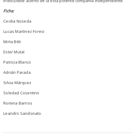
indiscutible acierto de la esta potente compañía independiente.
Ficha:
Cecilia Noseda
Lucas Martinez Foresi
Mirta Bitti
Ester Mutal
Patricia Blanco
Adrián Parada
Silvia Márquez
Soledad Cosentino
Romina Barrios
Leandro Sandonato.