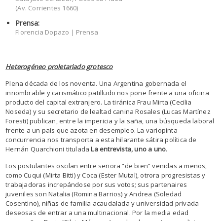
(Av. Corrientes 1660)
Prensa:
Florencia Dopazo | Prensa
Heterogéneo proletariado grotesco
Plena década de los noventa. Una Argentina gobernada el
innombrable y carismático patilludo nos pone frente a una oficina
producto del capital extranjero. La tiránica Frau Mirta (Cecilia
Noseda) y su secretario de lealtad canina Rosales (Lucas Martínez
Foresti) publican, entre la impericia y la saña, una búsqueda laboral
frente a un país que azota en desempleo. La variopinta
concurrencia nos transporta a esta hilarante sátira política de
Hernán Quarchioni titulada
La entrevista, uno a uno
.
Los postulantes oscilan entre señora “de bien” venidas a menos,
como Cuqui (Mirta Bitti) y Coca (Ester Mutal), otrora progresistas y
trabajadoras increpándose por sus votos; sus partenaires
juveniles son Natalia (Romina Barrios) y Andrea (Soledad
Cosentino), niñas de familia acaudalada y universidad privada
deseosas de entrar a una multinacional. Por la media edad