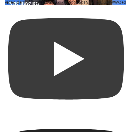
Vídeo de YouTube UCKqYjiZi7lzy6gqU6pFVFiA_A3EZ9JWWOe0