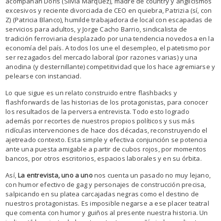
acompañan Doris (Silvia Márquez), madre de country y anglicismos
excesivos y reciente divorciada de CEO en quiebra, Patrizia (sí, con
Z) (Patricia Blanco), humilde trabajadora de local con escapadas de
servicios para adultos, y Jorge Cacho Barrio, sindicalista de
tradición ferroviaria desplazado por una tendencia novedosa en la
economía del país. A todos los une el desempleo, el patetismo por
ser rezagados del mercado laboral (por razones varias) y una
anodina (y desternillante) competitividad que los hace agremiarse y
pelearse con instanciad.
Lo que sigue es un relato construido entre flashbacks y
flashforwards de las historias de los protagonistas, para conocer
los resultados de la perversa entrevista. Todo esto logrado
además por recortes de nuestros propios políticos y sus más
ridículas intervenciones de hace dos décadas, reconstruyendo el
ajetreado contexto. Esta simple y efectiva conjunción se potencia
ante una puesta amigable a partir de cubos rojos, por momentos
bancos, por otros escritorios, espacios laborales y en su órbita.
Así,
La entrevista, uno a uno
nos cuenta un pasado no muy lejano,
con humor efectivo de gag y personajes de construcción precisa,
salpicando en su platea carcajadas negras como el destino de
nuestros protagonistas. Es imposible negarse a ese placer teatral
que comenta con humor y guiños al presente nuestra historia. Un