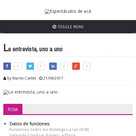
TOGGLE MENU
L
a entrevista, uno a uno
0
0
0
0
by Martin Cantet
,
21/09/2017
FICHA
Datos de funciones:
Funciones: todos los domingos a las 20:00
Sala Julio Cortázar, Paseo La Plaza