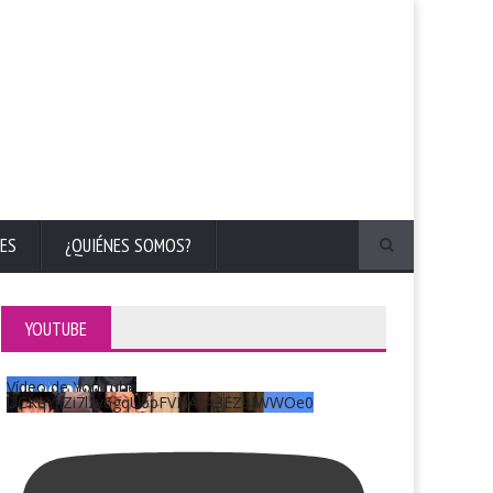
ES
¿QUIÉNES SOMOS?
YOUTUBE
Vídeo de YouTube
UCKqYjiZi7lzy6gqU6pFVFiA_A3EZ9JWWOe0