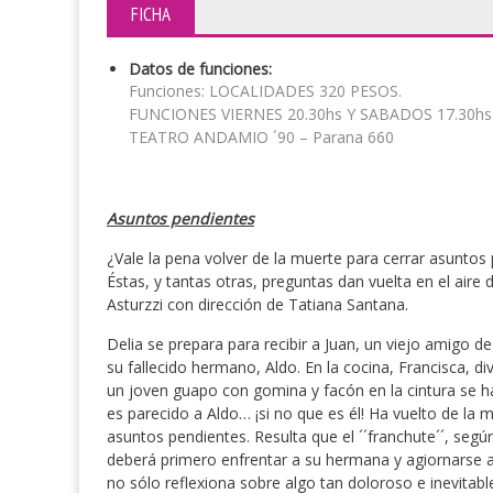
FICHA
Datos de funciones:
Funciones: LOCALIDADES 320 PESOS.
FUNCIONES VIERNES 20.30hs Y SABADOS 17.30hs
TEATRO ANDAMIO ´90 – Parana 660
Asuntos pendientes
¿Vale la pena volver de la muerte para cerrar asuntos
Éstas, y tantas otras, preguntas dan vuelta en el aire 
Asturzzi con dirección de Tatiana Santana.
Delia se prepara para recibir a Juan, un viejo amigo de
su fallecido hermano, Aldo. En la cocina, Francisca, 
un joven guapo con gomina y facón en la cintura se h
es parecido a Aldo… ¡si no que es él! Ha vuelto de la 
asuntos pendientes. Resulta que el ´´franchute´´, segú
deberá primero enfrentar a su hermana y agiornarse al
no sólo reflexiona sobre algo tan doloroso e inevitab