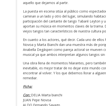
aquello que dejamos al partir.
La puesta en escena sitúa al público como espectador
caminan a un lado y otro del lugar, simulando habita
participación del cantante de tango Tabaré Leyton y un
aportan su música en momentos claves de la trama. Del
viejos tangos tan característicos de nuestra cultura po
En cuanto a los actores, qué decir. Cada uno de ellos
Novoa y Marta Bianchi dan una muestra más de porqu
Anabella Degásperi como pareja actoral se mueven con 
musical ya que ambos interpretan algunos tangos sin 
Una obra llena de momentos hilarantes, pero también d
inevitable, es mejor tratar de no dejar este mundo c
encontrar al volver. Y los que debemos llorar a algui
remediar.
Ficha:
Con:
DELIA Marta bianchi
JUAN Pepe Novoa
ALDO Fernando Sayago