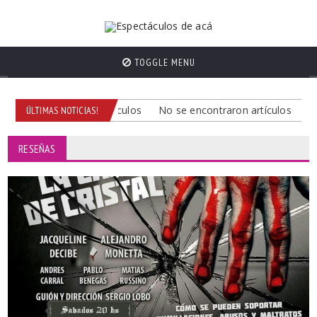
TOGGLE MENU
No se encontraron artículos
No se encontraron artículos
No 
ÚLTIMAS NOTICIAS!
RESEÑAS