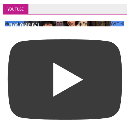
YOUTUBE
Vídeo de YouTube UCKqYjiZi7lzy6gqU6pFVFiA_A3EZ9JWWOe0