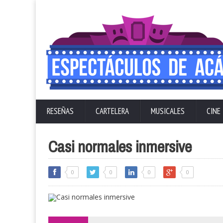
RESEÑAS
CARTELERA
MUSICALES
CINE
Casi normales inmersive
0
0
0
0