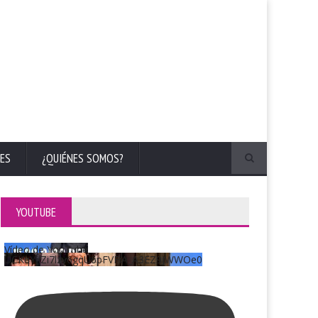
ES
¿QUIÉNES SOMOS?
YOUTUBE
Vídeo de YouTube
UCKqYjiZi7lzy6gqU6pFVFiA_A3EZ9JWWOe0