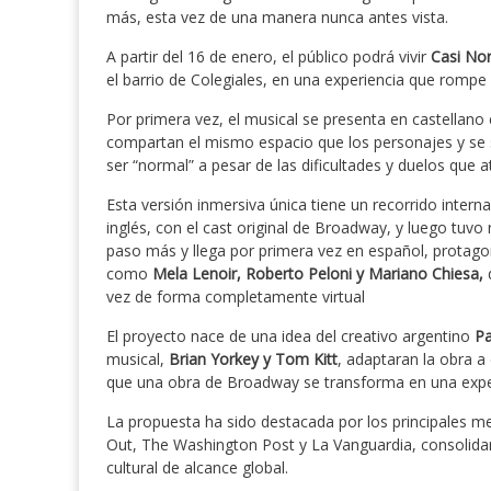
más, esta vez de una manera nunca antes vista.
A partir del 16 de enero, el público podrá vivir
Casi No
el barrio de Colegiales, en una experiencia que rompe
Por primera vez, el musical se presenta en castellan
compartan el mismo espacio que los personajes y se su
ser “normal” a pesar de las dificultades y duelos que a
Esta versión inmersiva única tiene un recorrido inter
inglés, con el cast original de Broadway, y luego tuv
paso más y llega por primera vez en español, protago
como
Mela Lenoir, Roberto Peloni y Mariano Chiesa,
q
vez de forma completamente virtual
El proyecto nace de una idea del creativo argentino
Pa
musical,
Brian Yorkey y Tom Kitt
, adaptaran la obra a
que una obra de Broadway se transforma en una experi
La propuesta ha sido destacada por los principales m
Out, The Washington Post y La Vanguardia, consolid
cultural de alcance global.