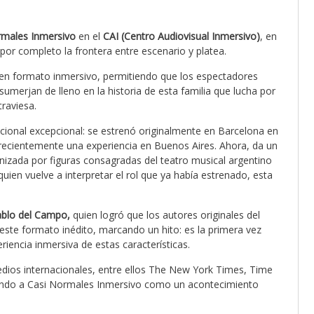
rmales Inmersivo
en el
CAI (Centro Audiovisual Inmersivo)
, en
 por completo la frontera entre escenario y platea.
o en formato inmersivo, permitiendo que los espectadores
merjan de lleno en la historia de esta familia que lucha por
traviesa.
nacional excepcional: se estrenó originalmente en Barcelona en
o recientemente una experiencia en Buenos Aires. Ahora, da un
nizada por figuras consagradas del teatro musical argentino
uien vuelve a interpretar el rol que ya había estrenado, esta
blo del Campo,
quien logró que los autores originales del
 este formato inédito, marcando un hito: es la primera vez
encia inmersiva de estas características.
edios internacionales, entre ellos The New York Times, Time
ando a Casi Normales Inmersivo como un acontecimiento