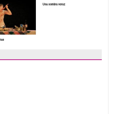
Una sombra voraz
Guil
has