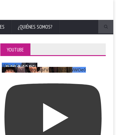
ES
¿QUIÉNES SOMOS?
YOUTUBE
Vídeo de YouTube
UCKqYjiZi7lzy6gqU6pFVFiA_A3EZ9JWWOe0