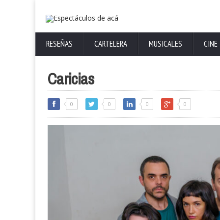
RESEÑAS
CARTELERA
MUSICALES
CINE
Caricias
0
0
0
0