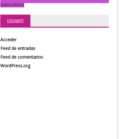
Subscribirse
lermina, La Reina ha Vuelto
Drácula II. Resurrección
USUARIO
Acceder
Feed de entradas
Feed de comentarios
WordPress.org