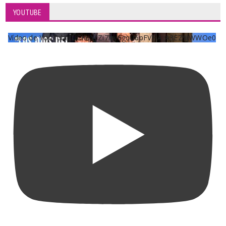
YOUTUBE
Vídeo de YouTube UCKqYjiZi7lzy6gqU6pFVFiA_A3EZ9JWWOe0