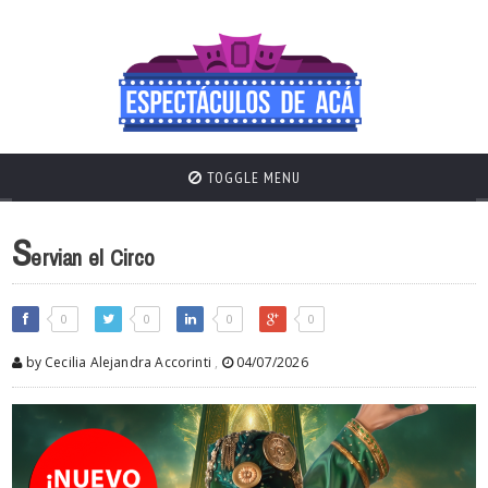
TOGGLE MENU
S
ervian el Circo
0
0
0
0
by Cecilia Alejandra Accorinti
,
04/07/2026