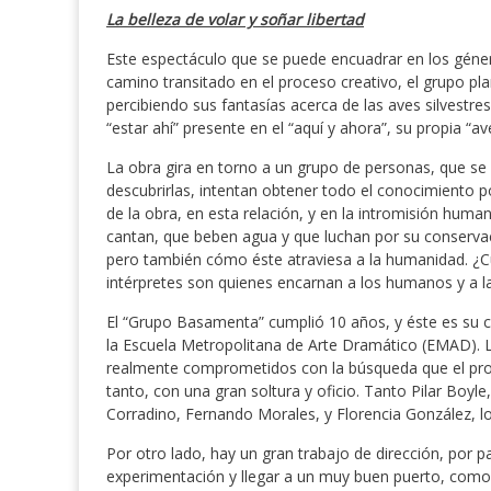
La belleza de volar y soñar libertad
Este espectáculo que se puede encuadrar en los géner
camino transitado en el proceso creativo, el grupo pla
percibiendo sus fantasías acerca de las aves silvestres
“estar ahí” presente en el “aquí y ahora”, su propia “av
La obra gira en torno a un grupo de personas, que se 
descubrirlas, intentan obtener todo el conocimiento posi
de la obra, en esta relación, y en la intromisión huma
cantan, que beben agua y que luchan por su conservac
pero también cómo éste atraviesa a la humanidad. ¿Cuál 
intérpretes son quienes encarnan a los humanos y a la
El “Grupo Basamenta” cumplió 10 años, y éste es su c
la Escuela Metropolitana de Arte Dramático (EMAD). 
realmente comprometidos con la búsqueda que el p
tanto, con una gran soltura y oficio. Tanto Pilar Boyl
Corradino, Fernando Morales, y Florencia González, l
Por otro lado, hay un gran trabajo de dirección, por p
experimentación y llegar a un muy buen puerto, como 