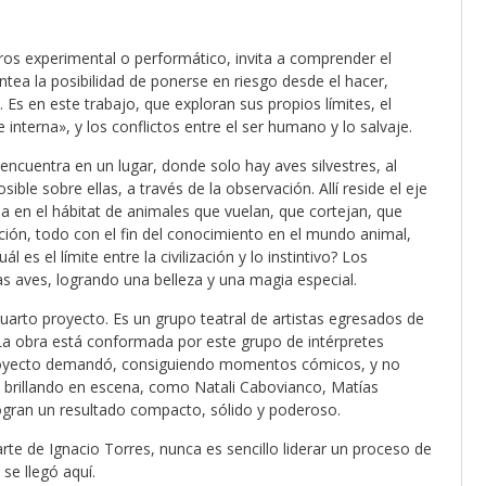
os experimental o performático, invita a comprender el
ntea la posibilidad de ponerse en riesgo desde el hacer,
. Es en este trabajo, que exploran sus propios límites, el
e interna», y los conflictos entre el ser humano y lo salvaje.
encuentra en un lugar, donde solo hay aves silvestres, al
ble sobre ellas, a través de la observación. Allí reside el eje
na en el hábitat de animales que vuelan, que cortejan, que
ión, todo con el fin del conocimiento en el mundo animal,
es el límite entre la civilización y lo instintivo? Los
s aves, logrando una belleza y una magia especial.
uarto proyecto. Es un grupo teatral de artistas egresados de
La obra está conformada por este grupo de intérpretes
royecto demandó, consiguiendo momentos cómicos, y no
e, brillando en escena, como Natali Cabovianco, Matías
ogran un resultado compacto, sólido y poderoso.
arte de Ignacio Torres, nunca es sencillo liderar un proceso de
se llegó aquí.