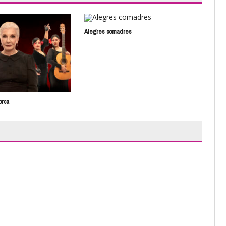
Alegres comadres
El t
orca