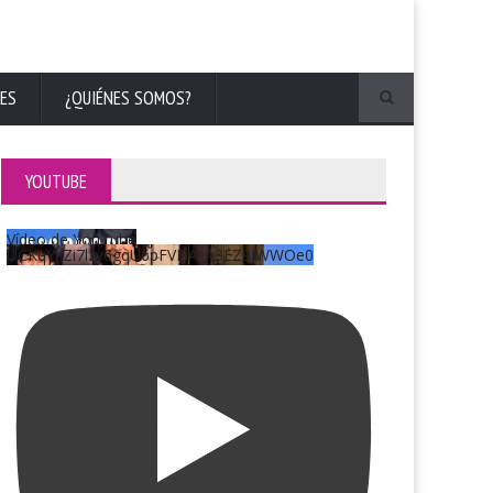
ES
¿QUIÉNES SOMOS?
YOUTUBE
Vídeo de YouTube
UCKqYjiZi7lzy6gqU6pFVFiA_A3EZ9JWWOe0