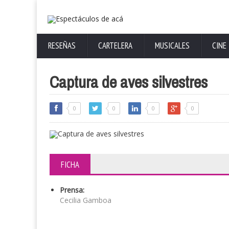
RESEÑAS
CARTELERA
MUSICALES
CINE
Captura de aves silvestres
0
0
0
0
FICHA
Prensa:
Cecilia Gamboa