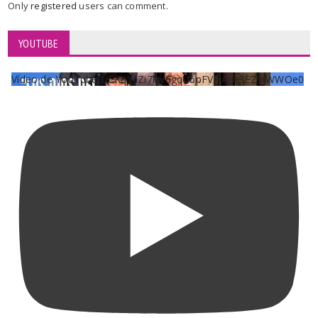
Only
registered
users can comment.
YOUTUBE
Vídeo de YouTube UCKqYjiZi7lzy6gqU6pFVFiA_A3EZ9JWWOe0