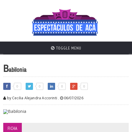
TOGGLE MENU
B
abilonia
0
0
0
0
by Cecilia Alejandra Accorinti
,
06/07/2026
FICHA