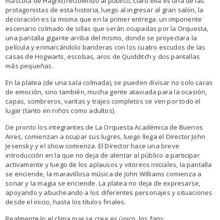
mascota de Hagrid) recibiendo al público, claro ella es una de las
protagonistas de esta historia, luego al ingresar al gran salón, la
decoración es la misma que en la primer entrega: un imponente
escenario colmado de sillas que serán ocupadas por la Orquesta,
una pantalla gigante arriba del mismo, donde se proyectara la
película y enmarcándolo banderas con los cuatro escudos de las
casas de Hogwarts, escobas, aros de Quidditch y dos pantallas
más pequeñas.
En la platea (de una sala colmada), se pueden divisar no solo caras
de emoción, sino también, mucha gente ataviada para la ocasión,
capas, sombreros, varitas y trajes completos se ven por todo el
lugar (tanto en niños como adultos).
De pronto los integrantes de La Orquesta Académica de Buenos
Aires, comienzan a ocupar sus lugres, luego llega el Director John
Jesensky y el show comienza. El Director hace una breve
introducción en la que no deja de alentar al público a participar
activamente y luego de los aplausos y vitoreos iniciales, la pantalla
se enciende, la maravillosa música de John Williams comienza a
sonar y la magia se enciende. La platea no deja de expresarse,
apoyando y abucheando a los diferentes personajes y situaciones
desde el inicio, hasta los títulos finales.
Realmente lo el clima que se crea es único, los fans