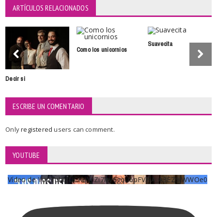
ARTÍCULOS RELACIONADOS
Suavecita
Como los unicornios
Decir si
ESCRIBE UN COMENTARIO
Only
registered
users can comment.
YOUTUBE
Vídeo de YouTube UCKqYjiZi7lzy6gqU6pFVFiA_A3EZ9JWWOe0