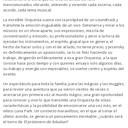
mancomunados vibrando, sintiendo y viviendo cada escena, cada
acorde, cada tema musical.
La increíble Orquesta suena con la prolijidad de un soundtrack y
transmite la emoción inigualable de un vivo. Detenerse y mirar a los
músicos es un show aparte, sus expresiones, mezcla de
concentración y emoción, su profesionalismo y amor a la hora de
ejecutar los instrumentos, el espíritu grupal que se genera, el
hecho de hacer solos y con el de al lado, no tiene precio; y Jesensky
es definitivamente un apasionado, se lo ve feliz haciendo su
trabajo, dirigiendo enfáticamente a esa gran Orquesta, a la que
conoce hace poco tiempo y con quienes ensayo solo algunos días,
su trabajo y energía son impecables, se vuelve centro y espíritu del
evento.
Un espectáculo para toda la familia, para las mágicas y las muggles,
para revivir una aventura que ya vieron cientos de veces o
acercarse por primera vez al mundo mágico, una gran oportunidad
para conocer y vivir lo que transmite una Orquesta de estas
características y la posibilidad de emocionarse una vez más, en el
mítico Luna Park. Un concierto maravilloso, en el que al sonar el
ultimo acorde, se genera un pensamiento inevitable: ¿cuándo será
el turno de
El prisionero de Azkaban
?