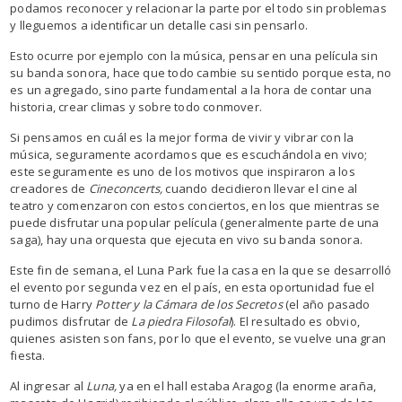
podamos reconocer y relacionar la parte por el todo sin problemas
y lleguemos a identificar un detalle casi sin pensarlo.
Esto ocurre por ejemplo con la música, pensar en una película sin
su banda sonora, hace que todo cambie su sentido porque esta, no
es un agregado, sino parte fundamental a la hora de contar una
historia, crear climas y sobre todo conmover.
Si pensamos en cuál es la mejor forma de vivir y vibrar con la
música, seguramente acordamos que es escuchándola en vivo;
este seguramente es uno de los motivos que inspiraron a los
creadores de
Cineconcerts,
cuando decidieron llevar el cine al
teatro y comenzaron con estos conciertos, en los que mientras se
puede disfrutar una popular película (generalmente parte de una
saga), hay una orquesta que ejecuta en vivo su banda sonora.
Este fin de semana, el Luna Park fue la casa en la que se desarrolló
el evento por segunda vez en el país, en esta oportunidad fue el
turno de Harry
Potter y la Cámara de los Secretos
(el año pasado
pudimos disfrutar de
La piedra Filosofal
). El resultado es obvio,
quienes asisten son fans, por lo que el evento, se vuelve una gran
fiesta.
Al ingresar al
Luna,
ya en el hall estaba Aragog (la enorme araña,