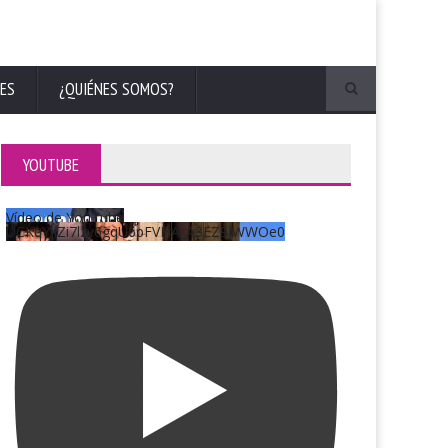
ES
¿QUIÉNES SOMOS?
YOUTUBE
Vídeo de YouTube
UCKqYjiZi7lzy6gqU6pFVFiA_A3EZ9JWWOe0