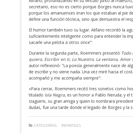
Alifano, profundizando en su vínculo junto al maestro, 
secretario, eso no es cierto porque Borges nunca tuvo
porque los amanuenses eran los que estaban al pie de l
define una función técnica, sino que demuestra el resp
El humor también tuvo su lugar. Alifano recordó la ag
suficientemente inteligente como para entender la im
sacarle una pelota a otros once’”.
Durante la segunda parte, Roemmers presentó
Todo 
quiero, Escribir en ti, Lo Nuestro, La ventana, Amor
autor reflexionó: “La poesía generalmente nace de 
de escribir y no viene nada. Una vez miré hacia el cos
acompañó y me acompaña siempre’”.
«Para cerrar, Roemmers recitó tres sonetos como home
titulado
Isla Negra
, es un honor a Pablo Neruda; y el 
Izaguirre, su gran amiga y quien lo nombrara presiden
dudas, fue una tarde donde el legado de Borges y la se
CATEGORÍAS:
INFANTILES