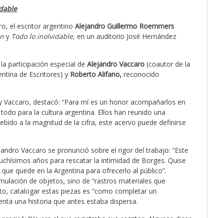
idable
ro, el escritor argentino
Alejandro Guillermo Roemmers
ón
y
Todo lo inolvidable,
en un auditorio José Hernández
la participación especial de
Alejandro Vaccaro
(coautor de la
ntina de Escritores) y
Roberto Alifano,
reconocido
 y Vaccaro, destacó: “Para mí es un honor acompañarlos en
 todo para la cultura argentina. Ellos han reunido una
bido a la magnitud de la cifra, este acervo puede definirse
andro Vaccaro se pronunció sobre el rigor del trabajo: “Este
uchísimos años para rescatar la intimidad de Borges. Quise
que quede en la Argentina para ofrecerlo al público”.
ulación de objetos, sino de “rastros materiales que
perto, catalogar estas piezas es “como completar un
ta una historia que antes estaba dispersa.