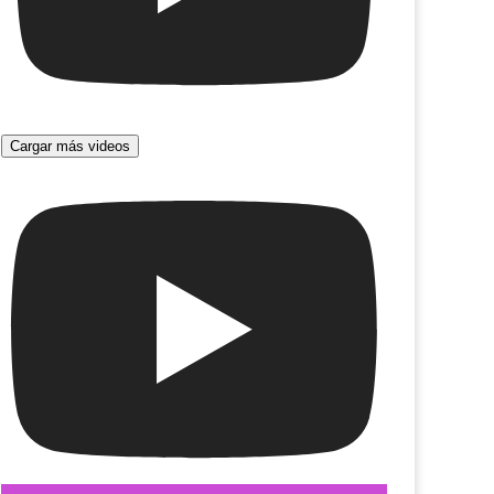
orias necesarias
Pasen y lean
Cargar más videos