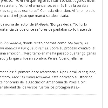
precisó: “Yo era el que registraba sus escritos. Algunos dicen
 secretario. Yo fui el amanuense; es más linda la palabra
as sagradas escrituras”. Con esta distinción, Alifano no solo
eto casi religioso que marcó su labor diaria.
uda ironía del autor de
El Aleph
: “Borges decía: ‘No fui lo
portancia de que once señores de pantalón corto traten de
lo inolvidable
, donde recitó poemas como
Me basta, Te
 sin medida
y
Por qué lo temes
. Sobre su proceso creativo, el
alguna emoción… Pero también me ha pasado que tengo ganas
tado y lo que vi fue mi sombra. Pensé: ‘bueno, ella me
najes: el primero hace referencia a Alpa Corral; el segundo,
tercero,
Morir lo imprescindible
, está dedicado a Esther de
te honorario de la Asociación Americana de Poesía. Sin
nsibilidad de los versos fueron los protagonistas.»