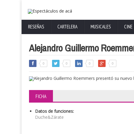
RESEÑAS
CARTELERA
MUSICALES
CINE
Alejandro Guillermo Roemmers
0
0
0
0
FICHA
Datos de funciones:
Duche&Zárate