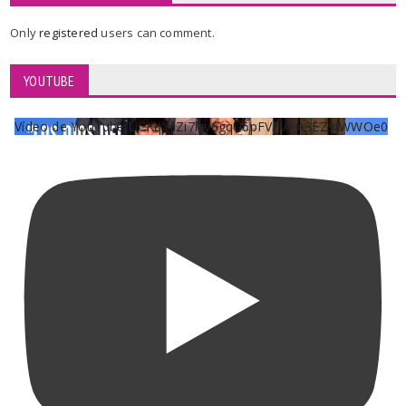
Only
registered
users can comment.
YOUTUBE
Vídeo de YouTube UCKqYjiZi7lzy6gqU6pFVFiA_A3EZ9JWWOe0