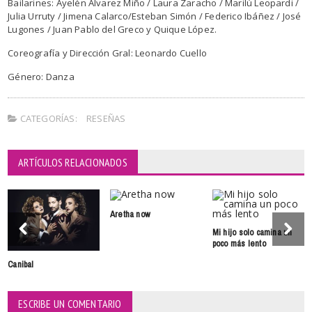
Bailarines: Ayelén Álvarez Miño / Laura Zaracho / Marilú Leopardi /
Julia Urruty / Jimena Calarco/Esteban Simón / Federico Ibáñez / José
Lugones / Juan Pablo del Greco y Quique López.
Coreografía y Dirección Gral: Leonardo Cuello
Género: Danza
CATEGORÍAS:
RESEÑAS
ARTÍCULOS RELACIONADOS
Aretha now
Mi hijo solo camina un
poco más lento
Canibal
ESCRIBE UN COMENTARIO