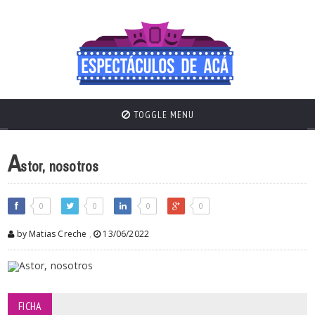
TOGGLE MENU
A
stor, nosotros
0
0
0
0
by Matias Creche
,
13/06/2022
FICHA