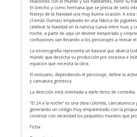
relaciones con el mundo y sus habitantes, tiene su tra
El Grincho y como hermana que se precia de serlo inte
festejo de la Navidad una muy buena ocasión. A esta 
(Tomás Dumas) empleado en una fábrica de juguetes c
celebrar la Navidad en la ruinosa cueva entre risas y c
noche, a partir de aquí un devenir inesperado y sorp
confusiones van llevando a los personajes a revisar el
La escenografía representa un basural que abarca tod
mundo que desecha su producción por excesiva e inútil.
espacios que necesita la obra.
El vestuario, dependiendo el personaje, define la acti
y caricatura grotesca.
La dirección está orientada a darle ritmo de comedia,
“El 24 a la noche” es una obra colorida, caricaturesca
generando un código muy emparentado con la propue
construir con veracidad los pequeños mundos que pr
Ficha: