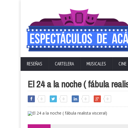
RESEÑAS
CARTELERA
MUSICALES
CINE
El 24 a la noche ( fábula reali
0
0
0
0