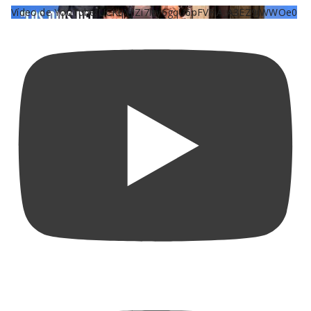
Vídeo de YouTube UCKqYjiZi7lzy6gqU6pFVFiA_A3EZ9JWWOe0