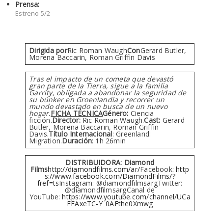
Prensa:
Estreno 5/2
Dirigida por
Ric Roman Waugh
Con
Gerard Butler,
Morena Baccarin, Roman Griffin Davis
Tras el impacto de un cometa que devastó
gran parte de la Tierra, sigue a la familia
Garrity, obligada a abandonar la seguridad de
su búnker en Groenlandia y recorrer un
mundo devastado en busca de un nuevo
hogar.
FICHA TÉCNICA
Género:
Ciencia
ficción.
Director:
Ric Roman Waugh.
Cast:
Gerard
Butler, Morena Baccarin, Roman Griffin
Davis.
Título Internacional
: Greenland:
Migration.
Duración
: 1h 26min
DISTRIBUIDORA: Diamond
Films
http://diamondfilms.com/ar/
Facebook:
http
s://www.facebook.com/DiamondFilms/?
fref=ts
Instagram: @diamondfilmsargTwitter:
@diamondfilmsargCanal de
YouTube:
https://www.youtube.com/channel/UCa
FEAxeTC-Y_0AFthe0Xmwg