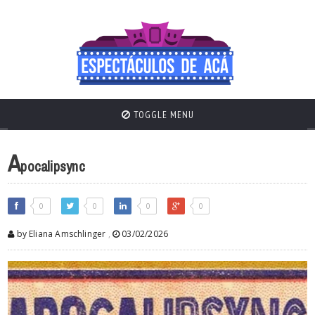
TOGGLE MENU
A
pocalipsync
0
0
0
0
by Eliana Amschlinger
,
03/02/2026