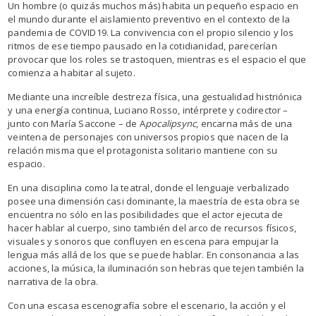
Un hombre (o quizás muchos más) habita un pequeño espacio en
el mundo durante el aislamiento preventivo en el contexto de la
pandemia de COVID19. La convivencia con el propio silencio y los
ritmos de ese tiempo pausado en la cotidianidad, parecerían
provocar que los roles se trastoquen, mientras es el espacio el que
comienza a habitar al sujeto.
Mediante una increíble destreza física, una gestualidad histriónica
y una energía continua, Luciano Rosso, intérprete y codirector –
junto con María Saccone – de A
pocalipsync
, encarna más de una
veintena de personajes con universos propios que nacen de la
relación misma que el protagonista solitario mantiene con su
espacio.
En una disciplina como la teatral, donde el lenguaje verbalizado
posee una dimensión casi dominante, la maestría de esta obra se
encuentra no sólo en las posibilidades que el actor ejecuta de
hacer hablar al cuerpo, sino también del arco de recursos físicos,
visuales y sonoros que confluyen en escena para empujar la
lengua más allá de los que se puede hablar. En consonancia a las
acciones, la música, la iluminación son hebras que tejen también la
narrativa de la obra.
Con una escasa escenografía sobre el escenario, la acción y el