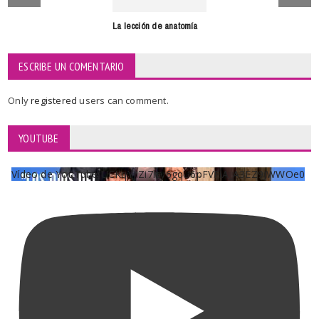
La lección de anatomía
ESCRIBE UN COMENTARIO
Only
registered
users can comment.
YOUTUBE
Vídeo de YouTube UCKqYjiZi7lzy6gqU6pFVFiA_A3EZ9JWWOe0