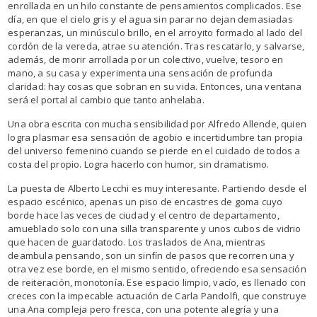
enrollada en un hilo constante de pensamientos complicados. Ese
día, en que el cielo gris y el agua sin parar no dejan demasiadas
esperanzas, un minúsculo brillo, en el arroyito formado al lado del
cordón de la vereda, atrae su atención. Tras rescatarlo, y salvarse,
además, de morir arrollada por un colectivo, vuelve, tesoro en
mano, a su casa y experimenta una sensación de profunda
claridad: hay cosas que sobran en su vida. Entonces, una ventana
será el portal al cambio que tanto anhelaba.
Una obra escrita con mucha sensibilidad por Alfredo Allende, quien
logra plasmar esa sensación de agobio e incertidumbre tan propia
del universo femenino cuando se pierde en el cuidado de todos a
costa del propio. Logra hacerlo con humor, sin dramatismo.
La puesta de Alberto Lecchi es muy interesante. Partiendo desde el
espacio escénico, apenas un piso de encastres de goma cuyo
borde hace las veces de ciudad y el centro de departamento,
amueblado solo con una silla transparente y unos cubos de vidrio
que hacen de guardatodo. Los traslados de Ana, mientras
deambula pensando, son un sinfín de pasos que recorren una y
otra vez ese borde, en el mismo sentido, ofreciendo esa sensación
de reiteración, monotonía. Ese espacio limpio, vacío, es llenado con
creces con la impecable actuación de Carla Pandolfi, que construye
una Ana compleja pero fresca, con una potente alegría y una