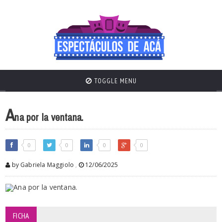
TOGGLE MENU
A
na por la ventana.
0
0
0
0
by Gabriela Maggiolo
,
12/06/2025
FICHA