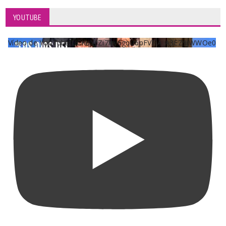
YOUTUBE
Vídeo de YouTube UCKqYjiZi7lzy6gqU6pFVFiA_A3EZ9JWWOe0