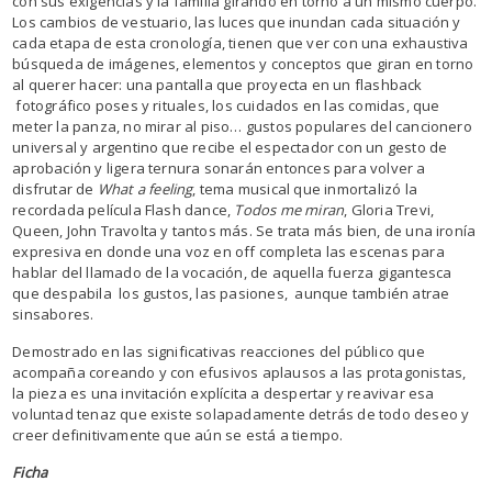
con sus exigencias y la familia girando en torno a un mismo cuerpo.
Los cambios de vestuario, las luces que inundan cada situación y
cada etapa de esta cronología, tienen que ver con una exhaustiva
búsqueda de imágenes, elementos y conceptos que giran en torno
al querer hacer: una pantalla que proyecta en un flashback
fotográfico poses y rituales, los cuidados en las comidas, que
meter la panza, no mirar al piso… gustos populares del cancionero
universal y argentino que recibe el espectador con un gesto de
aprobación y ligera ternura sonarán entonces para volver a
disfrutar de
What a feeling
, tema musical que inmortalizó la
recordada película Flash dance,
Todos me miran
, Gloria Trevi,
Queen, John Travolta y tantos más. Se trata más bien, de una ironía
expresiva en donde una voz en off completa las escenas para
hablar del llamado de la vocación, de aquella fuerza gigantesca
que despabila los gustos, las pasiones, aunque también atrae
sinsabores.
Demostrado en las significativas reacciones del público que
acompaña coreando y con efusivos aplausos a las protagonistas,
la pieza es una invitación explícita a despertar y reavivar esa
voluntad tenaz que existe solapadamente detrás de todo deseo y
creer definitivamente que aún se está a tiempo.
Ficha