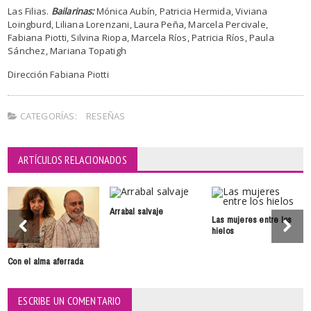
Las Filias.
Bailarinas:
Mónica Aubín, Patricia Hermida, Viviana
Loingburd, Liliana Lorenzani, Laura Peña, Marcela Percivale,
Fabiana Piotti, Silvina Riopa, Marcela Ríos, Patricia Ríos, Paula
Sánchez, Mariana Topatigh
Dirección Fabiana Piotti
CATEGORÍAS:
RESEÑAS
ARTÍCULOS RELACIONADOS
Arrabal salvaje
Las mujeres entre los
hielos
Con el alma aferrada
ESCRIBE UN COMENTARIO