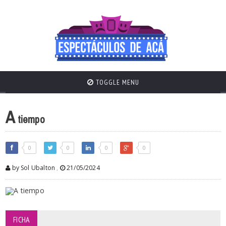
TOGGLE MENU
A
tiempo
0
0
0
0
by Sol Ubalton
,
21/05/2024
FICHA