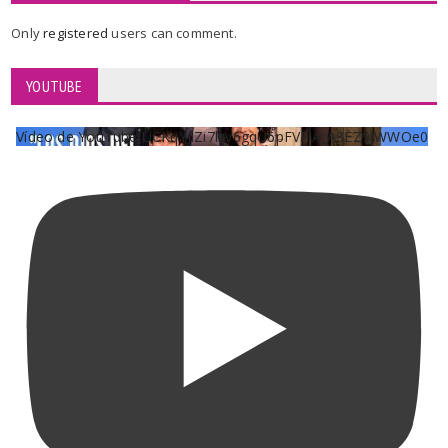
Only
registered
users can comment.
YOUTUBE
Vídeo de YouTube UCKqYjiZi7lzy6gqU6pFVFiA_A3EZ9JWWOe0