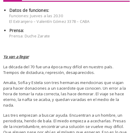
Datos de funciones:
Funciones: Jueves a las 20.30
El Extranjero – Valentín Gómez 3378 – CABA
Prensa:
Prensa: Duche Zarate
Ya van a llegar
La década del 70 fue una época muy difícil en nuestro país.
Tiempos de dictadura, represión, desaparecidos.
Amalia, Sofía y Estela son tres hermanas mendocinas que viajan
para hacer donaciones a un sacerdote que conocen. Un error a la
hora de tomar la ruta correcta, las hace demorar. El viaje se hace
eterno, la nafta se acaba, y quedan varadas en el medio de la
nada.
Las tres empiezan a buscar ayuda. Encuentran a un hombre, un
periodista, herido de bala. El miedo empieza a acecharlas. Presas
de la incertidumbre, encontrar una solución se vuelve muy difícil.
Que alguien pase por ahí es el milagro que esperan. Eso es lo que