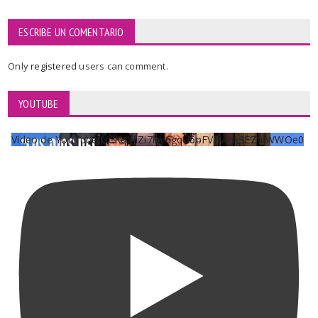
ESCRIBE UN COMENTARIO
Only
registered
users can comment.
YOUTUBE
Vídeo de YouTube UCKqYjiZi7lzy6gqU6pFVFiA_A3EZ9JWWOe0