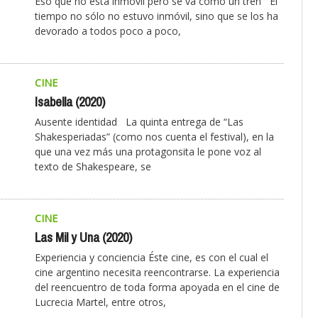
Eso que no está inmóvil pero se va como un tren El
tiempo no sólo no estuvo inmóvil, sino que se los ha
devorado a todos poco a poco,
CINE
Isabella (2020)
Ausente identidad La quinta entrega de “Las
Shakesperiadas” (como nos cuenta el festival), en la
que una vez más una protagonsita le pone voz al
texto de Shakespeare, se
CINE
Las Mil y Una (2020)
Experiencia y conciencia Éste cine, es con el cual el
cine argentino necesita reencontrarse. La experiencia
del reencuentro de toda forma apoyada en el cine de
Lucrecia Martel, entre otros,