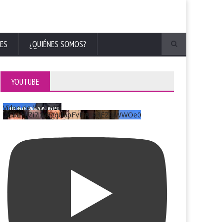
ES
¿QUIÉNES SOMOS?
YOUTUBE
Vídeo de YouTube
UCKqYjiZi7lzy6gqU6pFVFiA_A3EZ9JWWOe0