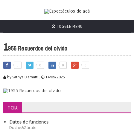
TOGGLE MENU
1
955 Recuerdos del olvido
0
0
0
0
by Sathya Dematti
,
14/09/2025
FICHA
Datos de funciones:
Duche&Zárate