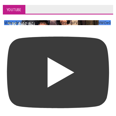
YOUTUBE
Vídeo de YouTube UCKqYjiZi7lzy6gqU6pFVFiA_A3EZ9JWWOe0