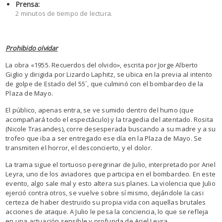
Prensa:
2 minutos de tiempo de lectura.
Prohibido olvidar
La obra «1955. Recuerdos del olvido», escrita por Jorge Alberto
Giglio y dirigida por Lizardo Laphitz, se ubica en la previa al intento
de golpe de Estado del 55´, que culminó con el bombardeo de la
Plaza de Mayo.
El público, apenas entra, se ve sumido dentro del humo (que
acompañará todo el espectáculo) y la tragedia del atentado. Rosita
(Nicole Trasandes), corre desesperada buscando a su madre y a su
trofeo que iba a ser entregado ese día en la Plaza de Mayo. Se
transmiten el horror, el desconcierto, y el dolor.
La trama sigue el tortuoso peregrinar de Julio, interpretado por Ariel
Leyra, uno de los aviadores que participa en el bombardeo. En este
evento, algo sale mal y esto altera sus planes. La violencia que Julio
ejerció contra otros, se vuelve sobre sí mismo, dejándole la casi
certeza de haber destruido su propia vida con aquellas brutales
acciones de ataque. A Julio le pesa la conciencia, lo que se refleja
en una actuación sensible y profunda de Ariel Leyra.