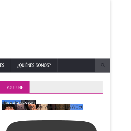
ES
¿QUIÉNES SOMOS?
YOUTUBE
Vídeo de YouTube
UCKqYjiZi7lzy6gqU6pFVFiA_A3EZ9JWWOe0