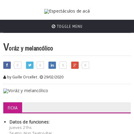
TOGGLE MENU
V
oráz y melancólico
0
0
0
0
by Guille Orcellet
,
29/02/2020
FICHA
Datos de funciones:
jueves 21hs
Teatro: Nün Teatro-Bar