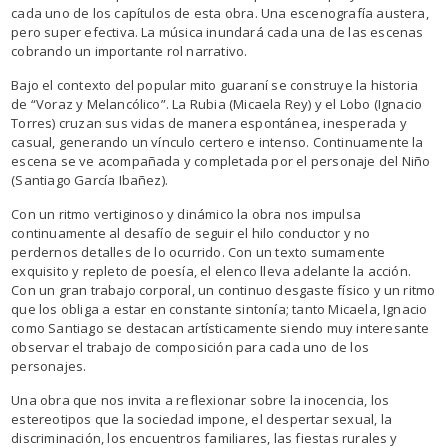
cada uno de los capítulos de esta obra. Una escenografía austera,
pero super efectiva. La música inundará cada una de las escenas
cobrando un importante rol narrativo.
Bajo el contexto del popular mito guaraní se construye la historia
de “Voraz y Melancólico”. La Rubia (Micaela Rey) y el Lobo (Ignacio
Torres) cruzan sus vidas de manera espontánea, inesperada y
casual, generando un vínculo certero e intenso. Continuamente la
escena se ve acompañada y completada por el personaje del Niño
(Santiago García Ibañez).
Con un ritmo vertiginoso y dinámico la obra nos impulsa
continuamente al desafío de seguir el hilo conductor y no
perdernos detalles de lo ocurrido. Con un texto sumamente
exquisito y repleto de poesía, el elenco lleva adelante la acción.
Con un gran trabajo corporal, un continuo desgaste físico y un ritmo
que los obliga a estar en constante sintonía; tanto Micaela, Ignacio
como Santiago se destacan artísticamente siendo muy interesante
observar el trabajo de composición para cada uno de los
personajes.
Una obra que nos invita a reflexionar sobre la inocencia, los
estereotipos que la sociedad impone, el despertar sexual, la
discriminación, los encuentros familiares, las fiestas rurales y