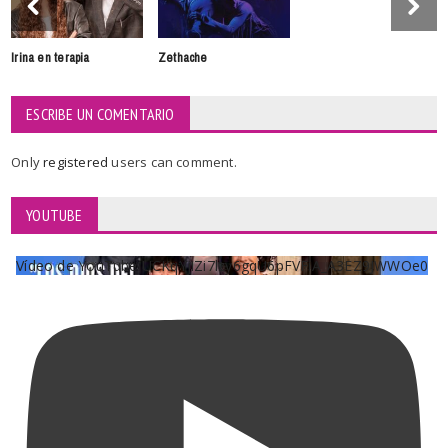
Irina en terapia
Zethache
ESCRIBE UN COMENTARIO
Only
registered
users can comment.
YOUTUBE
Vídeo de YouTube UCKqYjiZi7lzy6gqU6pFVFiA_A3EZ9JWWOe0