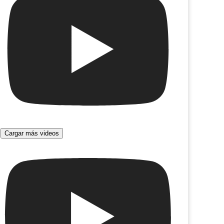
Érase una vez en San Francisco
Cargar más videos
r la fabrica