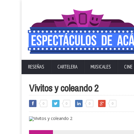
RESEÑAS
CARTELERA
MUSICALES
CINE
Vivitos y coleando 2
0
0
0
0