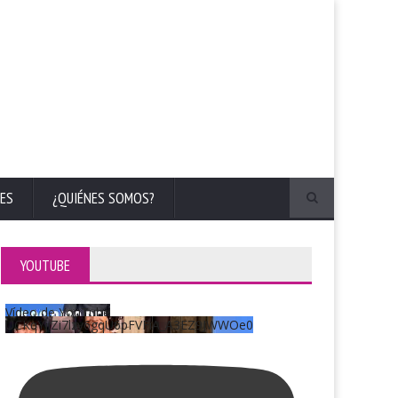
ES
¿QUIÉNES SOMOS?
YOUTUBE
Vídeo de YouTube
UCKqYjiZi7lzy6gqU6pFVFiA_A3EZ9JWWOe0