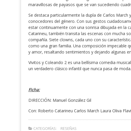
maravillosas de payasos que se van sucediendo cuadro
Se destaca particularmente la dupla de Carlos March 
conocedores del género. Con sus gestos cuidadosamen
estar continuamente con una sonrisa dibujada en la c
Catarineu, también transita las escenas con mucha sol
compañía. Siete clowns, cada uno con su característic
como una gran familia. Una composición impecable qu
y amor, resaltando sentimientos y dejando algunas ens
Vivitos y Coleando 2 es una bellísima comedia musical
un verdadero clásico infantil que nunca pasa de moda
Ficha:
DIRECCIÓN: Manuel González Gil
Con: Roberto Catarineu Carlos March Laura Oliva Fla
CATEGORÍAS:
RESEÑAS