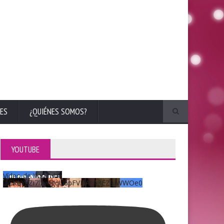
ES
¿QUIÉNES SOMOS?
YOUTUBE
Vídeo de YouTube
UCKqYjiZi7lzy6gqU6pFVFiA_A3EZ9JWWOe0