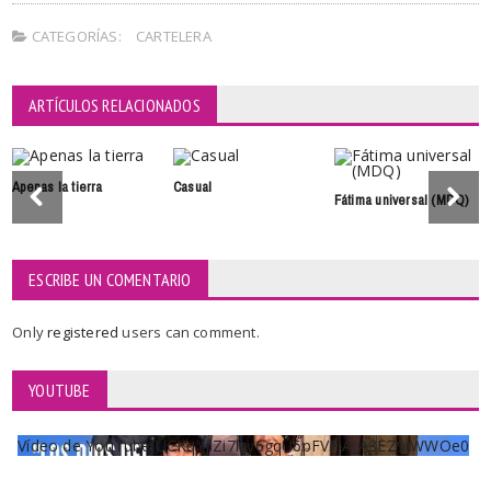
CATEGORÍAS:
CARTELERA
ARTÍCULOS RELACIONADOS
Apenas la tierra
Casual
Fátima universal (MDQ)
ESCRIBE UN COMENTARIO
Only
registered
users can comment.
YOUTUBE
Vídeo de YouTube UCKqYjiZi7lzy6gqU6pFVFiA_A3EZ9JWWOe0