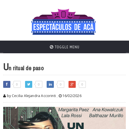
TOGGLE MENU
U
n ritual de paso
0
0
0
0
by Cecilia Alejandra Accorinti
,
16/02/2026