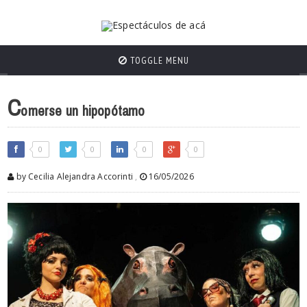
TOGGLE MENU
C
omerse un hipopótamo
0
0
0
0
by Cecilia Alejandra Accorinti
,
16/05/2026