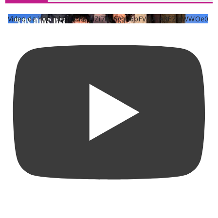
Vídeo de YouTube UCKqYjiZi7lzy6gqU6pFVFiA_A3EZ9JWWOe0