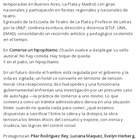
temporadas en Buenos Aires, La Plata y Madrid, con giras
nacionales y participación en fiestas regionales y nacionales de
teatro.
Egresado de la Escuela de Teatro de La Plata y Profesor de Letras
por la UNLP, combina escritura, dirección y docencia (ETLP, UNA,
EMAD), consolidando un recorrido artístico y pedagógico sostenido
en el tiempo.
En
Comerse un hipopótamo
, Chacón vuelve a desplegar su sello
autoral: No hay comida. Hay toque de queda.
Y en el patio, un hipopótamo.
En un futuro donde el hambre está regulada por el gobierno y la
vida es vigilada, un hotel se convierte en territorio de tensión
moral. Una recepcionista, dos huéspedes y una funcionaria
gubernamental enfrentan una investigación por un presunto caso
de autofagia —la práctica de comerse a uno mismo. Lo que
comienza como un trámite administrativo deriva en una situación
límite: cuando no queda nada para comer, ¿qué estamos
dispuestas a sacrificar? Entre la sátira y la distopía, la obra
tensiona los límites éticos del consumo y expone, con ironía y
crudeza, las lógicas del control social.
Protagonizan
Pilar Rodríguez Rey, Luciana Maquez, Evelyn Herberg,