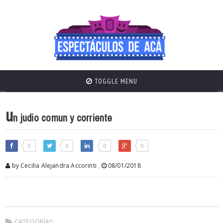
TOGGLE MENU
u
n judio comun y corriente
0
0
0
0
by Cecilia Alejandra Accorinti
,
08/01/2018
CATEGORÍAS: