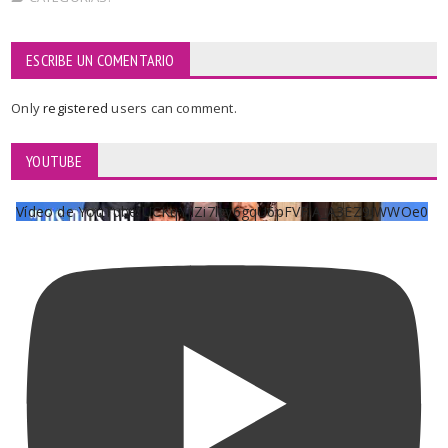
ESCRIBE UN COMENTARIO
Only
registered
users can comment.
YOUTUBE
Vídeo de YouTube UCKqYjiZi7lzy6gqU6pFVFiA_A3EZ9JWWOe0