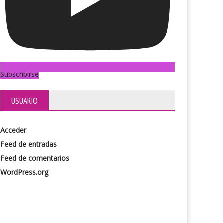
Subscribirse
etos a la luz
Los ojos de Ana
USUARIO
Acceder
Feed de entradas
Feed de comentarios
WordPress.org