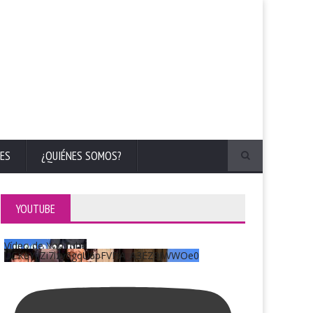
ES
¿QUIÉNES SOMOS?
YOUTUBE
Vídeo de YouTube
UCKqYjiZi7lzy6gqU6pFVFiA_A3EZ9JWWOe0