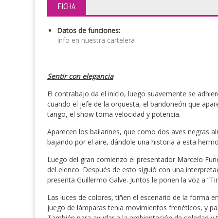
FICHA
Datos de funciones:
Info en nuestra cartelera
Sentir con elegancia
El contrabajo da el inicio, luego suavemente se adhier
cuando el jefe de la orquesta, el bandoneón que aparec
tango, el show toma velocidad y potencia.
Aparecen los bailarines, que como dos aves negras al
bajando por el aire, dándole una historia a esta hermo
Luego del gran comienzo el presentador Marcelo Fune
del elenco. Después de esto siguió con una interpret
presenta Guillermo Galve. Juntos le ponen la voz a “Ti
Las luces de colores, tiñen el escenario de la forma 
juego de lámparas tenia movimientos frenéticos, y para
También para ayudar a la ambientación de soledad y tri