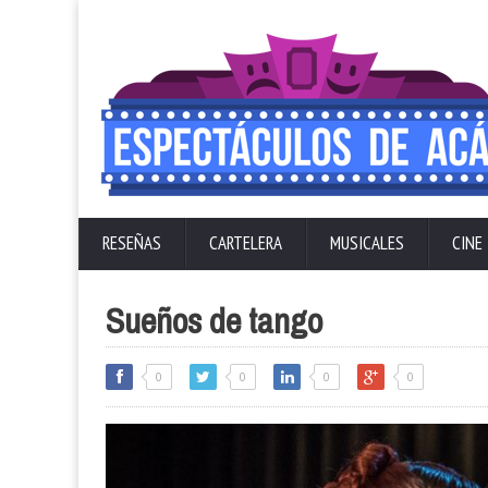
RESEÑAS
CARTELERA
MUSICALES
CINE
Sueños de tango
0
0
0
0