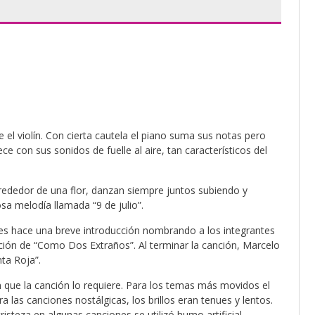
e el violín. Con cierta cautela el piano suma sus notas pero
e con sus sonidos de fuelle al aire, tan característicos del
rededor de una flor, danzan siempre juntos subiendo y
sa melodía llamada “9 de julio”.
s hace una breve introducción nombrando a los integrantes
ación de “Como Dos Extraños”. Al terminar la canción, Marcelo
nta Roja”.
en que la canción lo requiere. Para los temas más movidos el
 las canciones nostálgicas, los brillos eran tenues y lentos.
steza en algunas canciones se utilizó humo artificial.