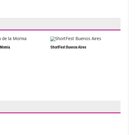
a Momia
ShortFest Buenos Aires
Shiv