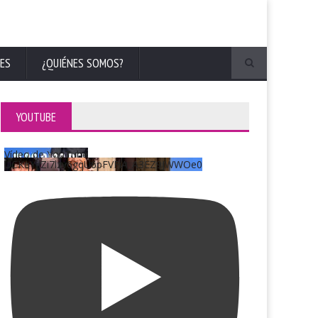
ES
¿QUIÉNES SOMOS?
YOUTUBE
Vídeo de YouTube
UCKqYjiZi7lzy6gqU6pFVFiA_A3EZ9JWWOe0