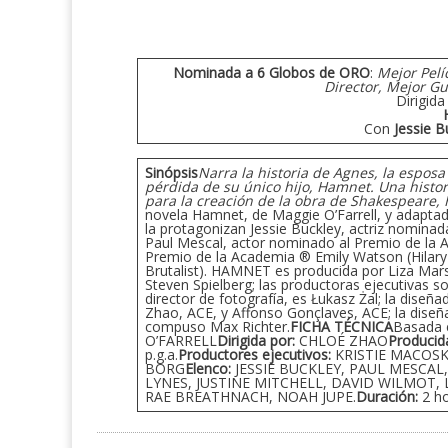
Nominada a 6 Globos de ORO
:
Mejor Pelí
Director, Mejor G
Dirigid
Con
Jessie B
Sinópsis
Narra la historia de Agnes, la espos
pérdida de su único hijo, Hamnet. Una hist
para la creación de la obra de Shakespeare, 
novela Hamnet, de Maggie O’Farrell, y adaptada 
la protagonizan Jessie Buckley, actriz nomina
Paul Mescal, actor nominado al Premio de la Ac
Premio de la Academia ® Emily Watson (Hilary 
Brutalist). HAMNET es producida por Liza Mar
Steven Spielberg; las productoras ejecutivas s
director de fotografía, es Łukasz Żal; la diseñ
Zhao, ACE, y Affonso Gonçlaves, ACE; la diseñ
compuso Max Richter.
FICHA TÉCNICA
Basada 
O’FARRELL
​Dirigida por:
CHLOÉ ZHAO
Producid
p.g.a.
Productores ejecutivos:
KRISTIE MACOSK
BORG
Elenco:
JESSIE BUCKLEY, PAUL MESCAL,
LYNES, JUSTINE MITCHELL, DAVID WILMOT,
RAE BREATHNACH, NOAH JUPE.
Duración:
2 ho