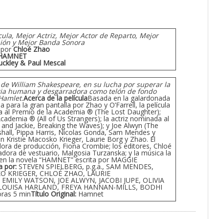
cula, Mejor Actriz, Mejor Actor de Reparto, Mejor
uión y Mejor Banda Sonora
a por
Chloé Zhao
HAMNET
uckley & Paul Mescal
a de William Shakespeare, en su lucha por superar la
oria humana y desgarradora como telón de fondo
Hamlet.
Acerca de la película
Basada en la galardonada
para la gran pantalla por Zhao y O’Farrell, la película
da al Premio de la Academia ® (The Lost Daughter);
ademia ® (All of Us Strangers); la actriz nominada al
and Jackie, Breaking the Waves); y Joe Alwyn (The
shall, Pippa Harris, Nicolas Gonda, Sam Mendes y
on Kristie Macosko Krieger, Laurie Borg y Zhao. El
adora de producción, Fiona Crombie; los editores, Chloé
adora de vestuario, Malgosia Turzanska; y la música la
en la novela “HAMNET” escrita por MAGGIE
a por:
STEVEN SPIELBERG, p.g.a., SAM MENDES,
O KRIEGER, CHLOÉ ZHAO, LAURIE
 EMILY WATSON, JOE ALWYN, JACOBI JUPE, OLIVIA
 LOUISA HARLAND, FREYA HANNAN-MILLS, BODHI
ras 5 min
Título Original:
Hamnet