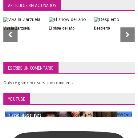
ARTÍCULOS RELACIONADOS
Viva la Zarzuela
El show del año
Despierto
ESCRIBE UN COMENTARIO
Only
registered
users can comment.
YOUTUBE
Vídeo de YouTube UCKqYjiZi7lzy6gqU6pFVFiA_A3EZ9JWWOe0