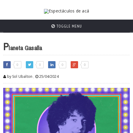
TOGGLE MENU
P
laneta Gasalla
0
0
0
0
by Sol Ubalton
,
25/04/2024