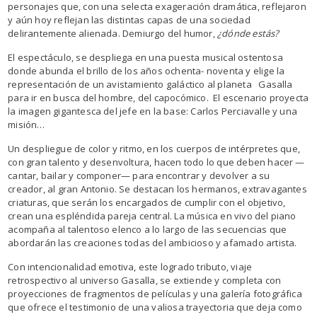
personajes que, con una selecta exageración dramática, reflejaron
y aún hoy reflejan las distintas capas de una sociedad
delirantemente alienada. Demiurgo del humor,
¿dónde estás?
El espectáculo, se despliega en una puesta musical ostentosa
donde abunda el brillo de los años ochenta- noventa y elige la
representación de un avistamiento galáctico al planeta Gasalla
para ir en busca del hombre, del capocómico. El escenario proyecta
la imagen gigantesca del jefe en la base: Carlos Perciavalle y una
misión…
Un despliegue de color y ritmo, en los cuerpos de intérpretes que,
con gran talento y desenvoltura, hacen todo lo que deben hacer —
cantar, bailar y componer— para encontrar y devolver a su
creador, al gran Antonio. Se destacan los hermanos, extravagantes
criaturas, que serán los encargados de cumplir con el objetivo,
crean una espléndida pareja central. La música en vivo del piano
acompaña al talentoso elenco a lo largo de las secuencias que
abordarán las creaciones todas del ambicioso y afamado artista.
Con intencionalidad emotiva, este logrado tributo, viaje
retrospectivo al universo Gasalla, se extiende y completa con
proyecciones de fragmentos de películas y una galería fotográfica
que ofrece el testimonio de una valiosa trayectoria que deja como