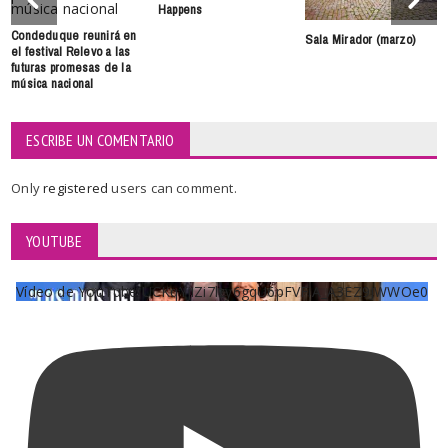
Happens
Condeduque reunirá en
Sala Mirador (marzo)
el festival Relevo a las
futuras promesas de la
música nacional
ESCRIBE UN COMENTARIO
Only
registered
users can comment.
YOUTUBE
Vídeo de YouTube UCKqYjiZi7lzy6gqU6pFVFiA_A3EZ9JWWOe0