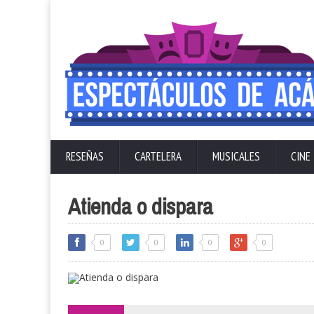
RESEÑAS
CARTELERA
MUSICALES
CINE
Atienda o dispara
0
0
0
0