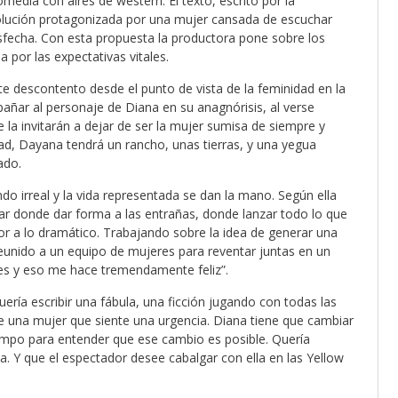
omedia con aires de western. El texto, escrito por la
olución protagonizada por una mujer cansada de escuchar
sfecha. Con esta propuesta la productora pone sobre los
 por las expectativas vitales.
e descontento desde el punto de vista de la feminidad en la
pañar al personaje de Diana en su anagnórisis, al verse
 la invitarán a dejar de ser la mujer sumisa de siempre y
idad, Dayana tendrá un rancho, unas tierras, y una yegua
ado.
o irreal y la vida representada se dan la mano. Según ella
ar donde dar forma a las entrañas, donde lanzar todo lo que
mor a lo dramático. Trabajando sobre la idea de generar una
reunido a un equipo de mujeres para reventar juntas en un
s y eso me hace tremendamente feliz”.
ería escribir una fábula, una ficción jugando con todas las
 de una mujer que siente una urgencia. Diana tiene que cambiar
iempo para entender que ese cambio es posible. Quería
. Y que el espectador desee cabalgar con ella en las Yellow