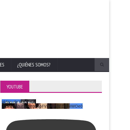
ES
¿QUIÉNES SOMOS?
YOUTUBE
Vídeo de YouTube
UCKqYjiZi7lzy6gqU6pFVFiA_A3EZ9JWWOe0