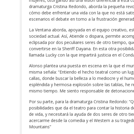
mujeres, otorgando así una visión diferencial a esta c
dramaturga Cristina Redondo, aborda la pequeña rev
cómo debe enfrentar una vida con la que no está sati
escenarios el debate en torno a la frustración generada
La Ventana aborda, apoyada en el equipo creativo, est
sociedad actual. Así, Atiende o dispara, permite acom
eclipsada por dos peculiares seres de otro tiempo, que
convertirse en la Sheriff Dayana. En esta otra posibil
llamada Lucky con la que impartirá justicia en el Cond
Alonso plantea una puesta en escena en la que el mund
misma señala: “Entiendo el hecho teatral como un lug
callas, donde buscar la belleza a lo mediocre y el hu
espléndida y hermosa explosión sobre las tablas, he 
mismo tiempo. Me siento responsable de detonacione
Por su parte, para la dramaturga Cristina Redondo: “Qu
posibilidades que da el teatro para contar la historia
de vida, y necesitará la ayuda de dos seres de otro t
acercarme desde la comedia y el Western a su tragedia
Mountains”