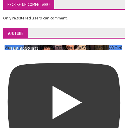
ESCRIBE UN COMENTARIO
Only
registered
users can comment.
YOUTUBE
Vídeo de YouTube UCKqYjiZi7lzy6gqU6pFVFiA_A3EZ9JWWOe0