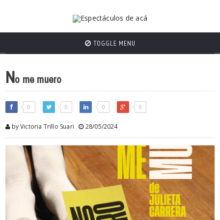
TOGGLE MENU
N
o me muero
0
0
0
0
by Victoria Trillo Suari
,
28/05/2024