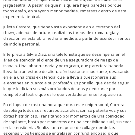
jerga teatral. A pesar de que ni siquiera haya paredes porque
todos están, en mayor o menor medida, inmersos dentro de esta
experiencia teatral.
Julieta Carrera, que tiene vasta experiencia en el territorio del
clown, además de actuar, realizó las tareas de dramaturgia y
dirección en esta obra hecha a medida, a partir de acontecimientos
de índole personal.
Interpreta a Silvia Díaz, una telefonista que se desempeña en el
área de atención al cliente de una aseguradora de riesgo de
trabajo. Una labor rutinaria y poco grata, que pareciera haberla
llevado a un estado de alienación bastante importante, desatando
en ella una crisis existencial que la lleva a cuestionarse sus
elecciones en cuanto a su profesión. Es por ello, que decide seguir
lo que le dictan sus más profundos deseos y dedicarse por
completo al teatro que es lo que verdaderamente le apasiona.
En el lapso de casi una hora que dura este unipersonal, Carrera
despliega todos sus recursos actorales, con su potente voz y sus
dotes histriónicas. Transitando por momentos de una comicidad
desopilante, hasta por momentos de una sensibilidad sutil, sin caer
en la sensiblería. Realiza una especie de collage donde las
escenas y los tiempos se entrelazan confundiéndose: lo que