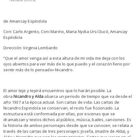
de Amancay Espíndola
Con: Carlo Argento, Coni Marino, Maria Nydia Ursi Ducó, Amancay
Espíndola
Dirección: Virginia Lombardo
“Que el amor venga así a esta altura de mi vida me deja con los
ojos abiertos para ver más de lo que puedo y el corazón lleno por
sentir más de lo pensado» Nicandro.
El amor teje y tejerá encuentros que lo harán posible. La
obra
Nicandro y Alda
abarca un periodo de tiempo que va desde el
año 1937 a la época actual. Son cartas de vida. Las cartas de
Nicandro Espindola se conservan, el resto fue ficcionado. La
estructura está conformada por ellas, por escenas que se
dramatizan y textos dichos al público, música, bailes, canciones. Es
la historia de ambos personajes desde que se conocen; se relata a
través de las cartas de tres personajes: Josefa, (madre de Alda), y
Alda y Nicandro que son los protagonistas. Cartas que viajan en el