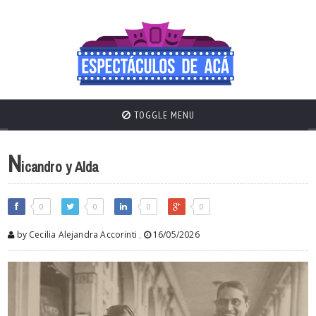
TOGGLE MENU
N
icandro y Alda
0
0
0
0
by Cecilia Alejandra Accorinti
,
16/05/2026