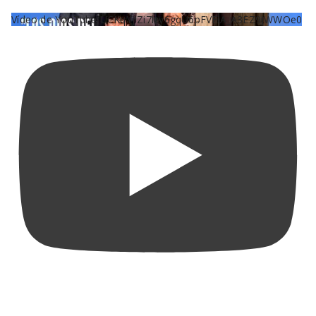
Vídeo de YouTube UCKqYjiZi7lzy6gqU6pFVFiA_A3EZ9JWWOe0