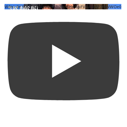
Vídeo de YouTube UCKqYjiZi7lzy6gqU6pFVFiA_A3EZ9JWWOe0