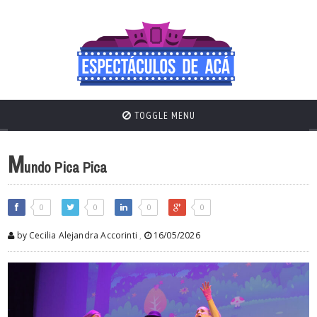
TOGGLE MENU
M
undo Pica Pica
0
0
0
0
by Cecilia Alejandra Accorinti
,
16/05/2026