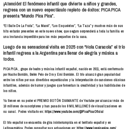
¡Atención! El fenómeno infantil que divierte a niños y grandes,
regresa con un nuevo espectáculo repleto de éxitos:
PICA PICA
presenta “Mundo Pica Pica”
.
“El Baile De La Fruta”, “La Mané”, “Los Esqueletos”, “La Taza” y muchos más de sus
hits estarán presentes en este nuevo show, que seguro sorprenderá a toda la familia en
una instancia imperdible para los más pequeños de la casa.
Luego de su sensacional visita en 2025 con “Hola Caracola” el trío
infantil regresa a la Argentina para llenar de alegría y música a
todos.
PICA PICA
, grupo de teatro y música infantil español, nacido en 2011, está conformado
por Nacho Bombín, Belén Pelo de Oro y Emi Bombón. El trío alcanzó gran popularidad
entre los niños por sus divertidos espectáculos y la interpretación de canciones clásicas
infantiles, además de humor y juegos que fomentan la creatividad y las habilidades de
los niños.
Ya tienen en su poder el PREMIO BOTÓN DIAMANTE de Youtube por alcanzar más de
10 millones de suscriptores y han pasado los 8 MIL MILLONES de visualizaciones en
su canal. Podes visitarlo en:
https://www.youtube.com/@
PicaPicaOficial
El trío español se encuentra de gira ininterrumpida en el territorio español y en
Latinoamérica. Podes consultar sus actuaciones en:
https://www.lospicapica.com/