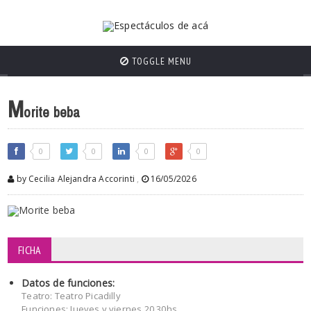
TOGGLE MENU
M
orite beba
0
0
0
0
by Cecilia Alejandra Accorinti
,
16/05/2026
FICHA
Datos de funciones:
Teatro: Teatro Picadilly
Funciones: Jueves y viernes 20.30hs