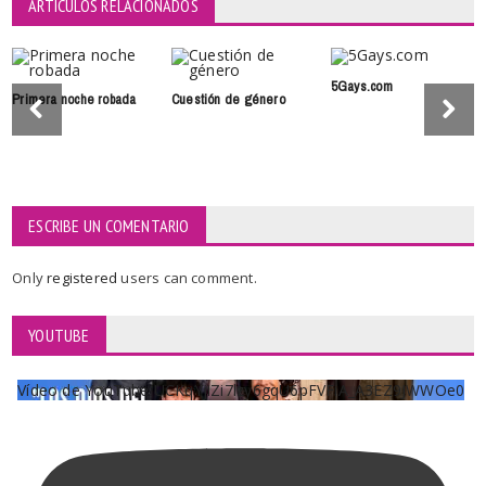
ARTÍCULOS RELACIONADOS
5Gays.com
Primera noche robada
Cuestión de género
ESCRIBE UN COMENTARIO
Only
registered
users can comment.
YOUTUBE
Vídeo de YouTube UCKqYjiZi7lzy6gqU6pFVFiA_A3EZ9JWWOe0