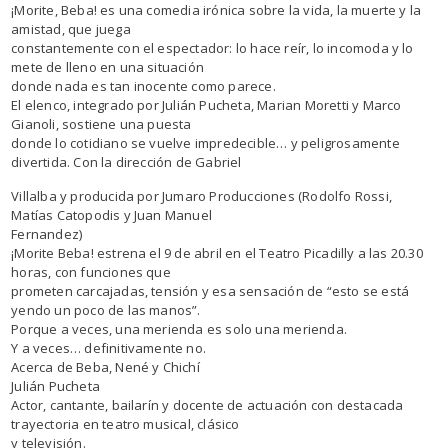
¡Morite, Beba! es una comedia irónica sobre la vida, la muerte y la
amistad, que juega
constantemente con el espectador: lo hace reír, lo incomoda y lo
mete de lleno en una situación
donde nada es tan inocente como parece.
El elenco, integrado por Julián Pucheta, Marian Moretti y Marco
Gianoli, sostiene una puesta
donde lo cotidiano se vuelve impredecible… y peligrosamente
divertida. Con la dirección de Gabriel
Villalba y producida por Jumaro Producciones (Rodolfo Rossi,
Matías Catopodis y Juan Manuel
Fernandez)
¡Morite Beba! estrena el 9 de abril en el Teatro Picadilly a las 20.30
horas, con funciones que
prometen carcajadas, tensión y esa sensación de “esto se está
yendo un poco de las manos”.
Porque a veces, una merienda es solo una merienda.
Y a veces… definitivamente no.
Acerca de Beba, Nené y Chichí
Julián Pucheta
Actor, cantante, bailarín y docente de actuación con destacada
trayectoria en teatro musical, clásico
y televisión.