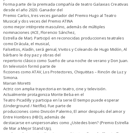
Forma parte de la premiada compañía de teatro Galaxias Creativas
desde el año 2020. Ganador del
Premio Carlos, tres veces ganador del Premio Hugo al Teatro
Musical y dos veces del Premio ATINA
como mejor intérprete masculino, además de múltiples
nominaciones (ACE, Florencio Sánchez,
Estrella de Mar). Participó en reconocidas producciones teatrales
como Drácula, el musical,
Falsettos, Aladín, será genial, Vivitos y Coleando de Hugo Midón, Al
bárbaro le doy paz y obras del
repertorio clásico como Sueño de una noche de verano y Don Juan.
En televisión formó parte de
ficciones como ATAV, Los Protectores, Chiquititas – Rincón de Luz y
Simona.
Marian Moretti
Actriz con amplia trayectoria en teatro, cine y televisión.
Actualmente protagoniza Morite Beba en el
Teatro Picadilly y participa en la serie El tiempo puede esperar
(Underground / Netflix). Fue parte de
producciones como División Palermo, El amor después del amor y
Entre Hombres (HBO), además de
destacarse en unipersonales como ¿Ustedes bien? (Premio Estrella
de Mar a Mejor Stand Up),