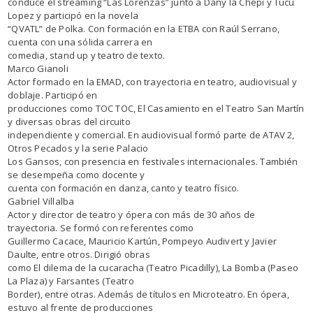
conduce el streaming “Las Lorenzas” junto a Dany la Chepi y Tucu
Lopez y participó en la novela
“QVATL” de Polka. Con formación en la ETBA con Raúl Serrano,
cuenta con una sólida carrera en
comedia, stand up y teatro de texto.
Marco Gianoli
Actor formado en la EMAD, con trayectoria en teatro, audiovisual y
doblaje. Participó en
producciones como TOC TOC, El Casamiento en el Teatro San Martín
y diversas obras del circuito
independiente y comercial. En audiovisual formó parte de ATAV 2,
Otros Pecados y la serie Palacio
Los Gansos, con presencia en festivales internacionales. También
se desempeña como docente y
cuenta con formación en danza, canto y teatro físico.
Gabriel Villalba
Actor y director de teatro y ópera con más de 30 años de
trayectoria. Se formó con referentes como
Guillermo Cacace, Mauricio Kartún, Pompeyo Audivert y Javier
Daulte, entre otros. Dirigió obras
como El dilema de la cucaracha (Teatro Picadilly), La Bomba (Paseo
La Plaza) y Farsantes (Teatro
Border), entre otras. Además de títulos en Microteatro. En ópera,
estuvo al frente de producciones