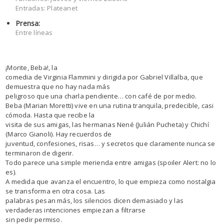
Entradas: Plateanet
Prensa:
Entre líneas
¡Morite, Beba!, la
comedia de Virginia Flammini y dirigida por Gabriel Villalba, que
demuestra que no hay nada más
peligroso que una charla pendiente… con café de por medio.
Beba (Marian Moretti) vive en una rutina tranquila, predecible, casi
cómoda. Hasta que recibe la
visita de sus amigas, las hermanas Nené (Julián Pucheta) y Chichí
(Marco Gianoli). Hay recuerdos de
juventud, confesiones, risas… y secretos que claramente nunca se
terminaron de digerir.
Todo parece una simple merienda entre amigas (spoiler Alert: no lo
es).
A medida que avanza el encuentro, lo que empieza como nostalgia
se transforma en otra cosa. Las
palabras pesan más, los silencios dicen demasiado y las
verdaderas intenciones empiezan a filtrarse
sin pedir permiso.