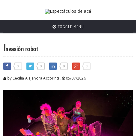
TOGGLE MENU
I
nvasión robot
0
0
0
0
by Cecilia Alejandra Accorinti
,
05/07/2026