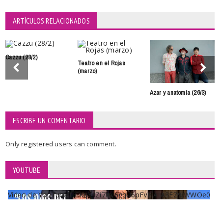
ARTÍCULOS RELACIONADOS
Cazzu (28/2)
Teatro en el Rojas
(marzo)
Azar y anatomía (26/3)
ESCRIBE UN COMENTARIO
Only
registered
users can comment.
YOUTUBE
Vídeo de YouTube UCKqYjiZi7lzy6gqU6pFVFiA_A3EZ9JWWOe0