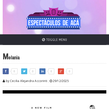
TOGGLE MENU
M
elania
0
0
0
0
by Cecilia Alejandra Accorinti
,
29/12/2025