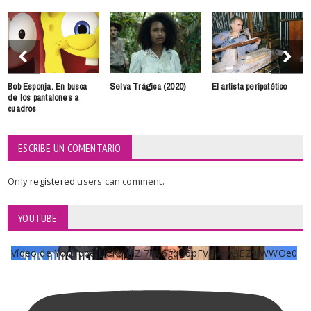
Bob Esponja. En busca
Selva Trágica (2020)
El artista peripatético
de los pantalones a
cuadros
ESCRIBE UN COMENTARIO
Only
registered
users can comment.
YOUTUBE
Vídeo de YouTube UCKqYjiZi7lzy6gqU6pFVFiA_A3EZ9JWWOe0