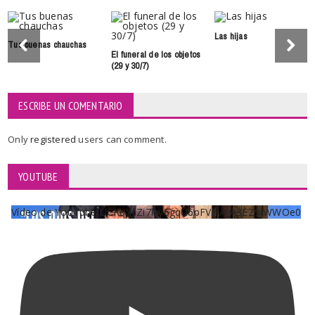
Las hijas
Tus buenas chauchas
El funeral de los objetos
(29 y 30/7)
ESCRIBE UN COMENTARIO
Only
registered
users can comment.
YOUTUBE
Vídeo de YouTube UCKqYjiZi7lzy6gqU6pFVFiA_A3EZ9JWWOe0