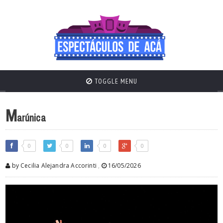
TOGGLE MENU
M
arúnica
0
0
0
0
by Cecilia Alejandra Accorinti
,
16/05/2026