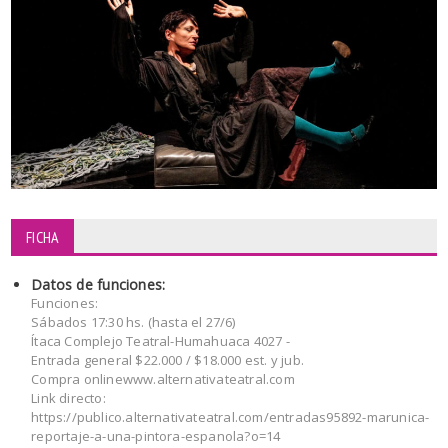
FICHA
Datos de funciones:
Funciones:
Sábados 17:30 hs. (hasta el 27/6)
Ítaca Complejo Teatral-Humahuaca 4027 -
Entrada general $22.000 / $18.000 est. y jub.
Compra onlinewww.alternativateatral.com
Link directo:
https://publico.alternativateatral.com/entradas95892-marunica-
reportaje-a-una-pintora-espanola?o=14