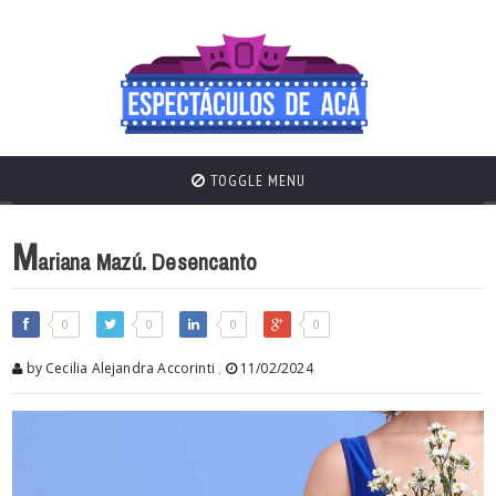
TOGGLE MENU
M
ariana Mazú. Desencanto
0
0
0
0
by Cecilia Alejandra Accorinti
,
11/02/2024