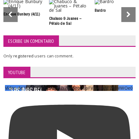
Bardro
Enrique Bunbury (4/11)
Chabuco & Juanes –
Pétalo de Sal
ESCRIBE UN COMENTARIO
Only
registered
users can comment.
YOUTUBE
Vídeo de YouTube UCKqYjiZi7lzy6gqU6pFVFiA_A3EZ9JWWOe0