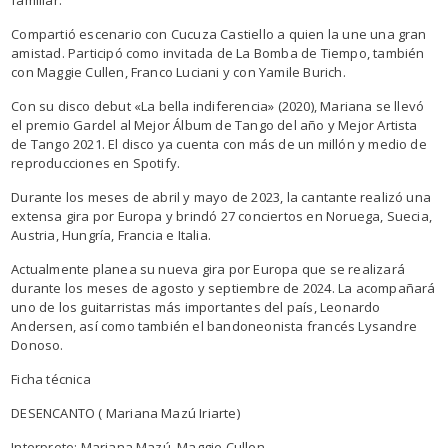
Compartió escenario con Cucuza Castiello a quien la une una gran
amistad. Participó como invitada de La Bomba de Tiempo, también
con Maggie Cullen, Franco Luciani y con Yamile Burich.
Con su disco debut «La bella indiferencia» (2020), Mariana se llevó
el premio Gardel al Mejor Álbum de Tango del año y Mejor Artista
de Tango 2021. El disco ya cuenta con más de un millón y medio de
reproducciones en Spotify.
Durante los meses de abril y mayo de 2023, la cantante realizó una
extensa gira por Europa y brindó 27 conciertos en Noruega, Suecia,
Austria, Hungría, Francia e Italia.
Actualmente planea su nueva gira por Europa que se realizará
durante los meses de agosto y septiembre de 2024. La acompañará
uno de los guitarristas más importantes del país, Leonardo
Andersen, así como también el bandoneonista francés Lysandre
Donoso.
Ficha técnica
DESENCANTO ( Mariana Mazú Iriarte)
Interprete: Mariana Mazú, Maggie Cullen