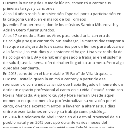
Durante la niñez y de un modo lúdico, comenzó a cantar sus
primeros tangos y canciones.
A los 16 años recibió una Mención Especial por su participación en
la categoría Canto, en el marco de los Torneos
Juveniles Bonaerenses, donde los músicos Sandra Mihanovich y
Adrián Otero fueron jurados.
A los 17 se mudó a Buenos Aires para estudiar la carrera de
Psicología y seguir cantando. Sin embargo, la maternidad temprana
hizo que se alejara de los escenarios por un tiempo para abocarse
a la familia, los estudios y a sostener el hogar. Una vez recibida de
Psicóloga en la UBA y de haber ingresado a trabajar en el sistema
de salud, tuvo la sensación de haber llegado a una meta. Pero algo
quedaba pendiente.
En 2013, conoció en el bar notable “El Faro” de Villa Urquiza, a
Cucuza Castiello quien la animó a cantar y a partir de ese
reencuentro con la música, sintió que había llegado el momento de
darle un espacio profesional al canto en su vida. Estudió canto con
Noelia Moncada, Alejandro Guyot y Nora Faiman. Desde aquel
momento en que comenzó a profesionalizar su vocación por el
canto, diversos acontecimientos la llevaron a alternar sus días
entre presentaciones en vivo y su trabajo como psicóloga.
En 2014 fue telonera de Abel Pintos en el Festival Provincial de su
pueblo natal y en 2015 participó durante varios meses del
programa ‘Laten Corazones’ emitido por Telefé, junto a su hija