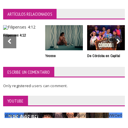
ARTÍCULOS RELACIONADOS
Filipenses 4:12
Yvonne
De Córdoba en Capital
ESCRIBE UN COMENTARIO
Only
registered
users can comment.
YOUTUBE
Vídeo de YouTube UCKqYjiZi7lzy6gqU6pFVFiA_A3EZ9JWWOe0