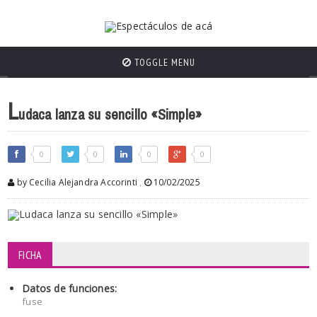
TOGGLE MENU
L
udaca lanza su sencillo «Simple»
0
0
0
0
by Cecilia Alejandra Accorinti
,
10/02/2025
FICHA
Datos de funciones:
fuse