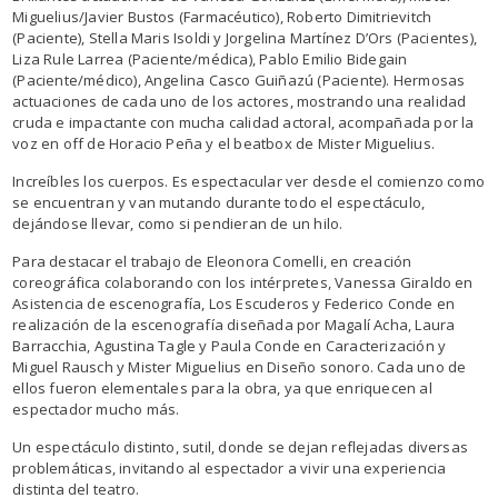
Miguelius/Javier Bustos (Farmacéutico), Roberto Dimitrievitch
(Paciente), Stella Maris Isoldi y Jorgelina Martínez D’Ors (Pacientes),
Liza Rule Larrea (Paciente/médica), Pablo Emilio Bidegain
(Paciente/médico), Angelina Casco Guiñazú (Paciente). Hermosas
actuaciones de cada uno de los actores, mostrando una realidad
cruda e impactante con mucha calidad actoral, acompañada por la
voz en off de Horacio Peña y el beatbox de Mister Miguelius.
Increíbles los cuerpos. Es espectacular ver desde el comienzo como
se encuentran y van mutando durante todo el espectáculo,
dejándose llevar, como si pendieran de un hilo.
Para destacar el trabajo de Eleonora Comelli, en creación
coreográfica colaborando con los intérpretes, Vanessa Giraldo en
Asistencia de escenografía, Los Escuderos y Federico Conde en
realización de la escenografía diseñada por Magalí Acha, Laura
Barracchia, Agustina Tagle y Paula Conde en Caracterización y
Miguel Rausch y Mister Miguelius en Diseño sonoro. Cada uno de
ellos fueron elementales para la obra, ya que enriquecen al
espectador mucho más.
Un espectáculo distinto, sutil, donde se dejan reflejadas diversas
problemáticas, invitando al espectador a vivir una experiencia
distinta del teatro.