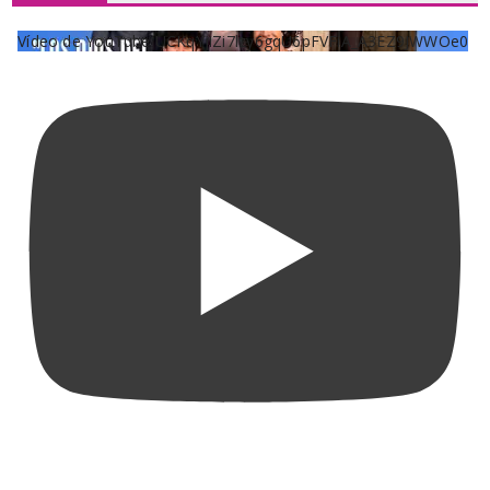
Vídeo de YouTube UCKqYjiZi7lzy6gqU6pFVFiA_A3EZ9JWWOe0