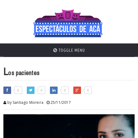
TOGGLE MENU
L
os pacientes
0
0
0
0
by Santiago Moreira
,
25/11/2017