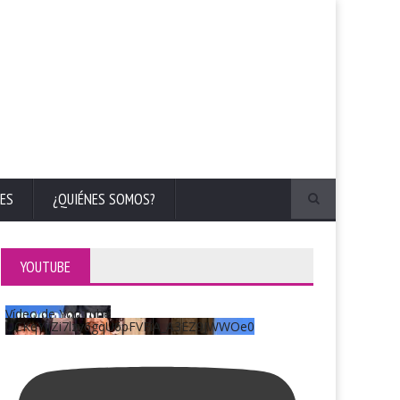
ES
¿QUIÉNES SOMOS?
YOUTUBE
Vídeo de YouTube
UCKqYjiZi7lzy6gqU6pFVFiA_A3EZ9JWWOe0