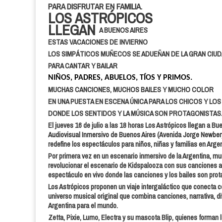
PARA DISFRUTAR EN FAMILIA.
LOS ASTRÓPICOS
LLEGAN
A BUENOS AIRES
ESTAS VACACIONES DE INVIERNO
LOS SIMPÁTICOS MUÑECOS SE ADUEÑAN DE LA GRAN CIU
PARA CANTAR Y BAILAR
NIÑOS, PADRES, ABUELOS, TÍOS Y PRIMOS.
MUCHAS CANCIONES, MUCHOS BAILES Y MUCHO COLOR
EN UNA PUESTA EN ESCENA ÚNICA PARA LOS CHICOS Y LO
DONDE LOS SENTIDOS Y LA MÚSICA SON PROTAGONISTAS
El jueves 16 de julio a las 18 horas Los Astrópicos llegan a Bu
Audiovisual Inmersivo de Buenos Aires (Avenida Jorge Newber
redefine los espectáculos para niños, niñas y familias en Arge
Por primera vez en un escenario inmersivo de la Argentina, mu
revolucionar el escenario de Kidspalooza con sus canciones ant
espectáculo en vivo donde las canciones y los bailes son prot
Los Astrópicos proponen un viaje intergaláctico que conecta con
universo musical original que combina canciones, narrativa, d
Argentina para el mundo.
Zetta, Pixie, Lumo, Electra y su mascota Blip, quienes forman 