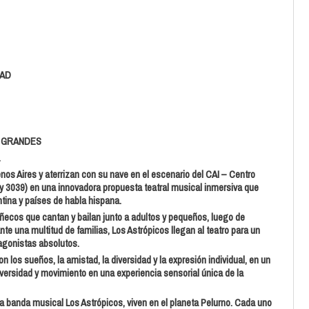
DAD
S GRANDES
.
enos Aires y aterrizan con su nave en el escenario del CAI – Centro
y 3039) en una innovadora propuesta teatral musical inmersiva que
ntina y países de habla hispana.
ñecos que cantan y bailan junto a adultos y pequeños, luego de
e una multitud de familias, Los Astrópicos llegan al teatro para un
agonistas absolutos.
 los sueños, la amistad, la diversidad y la expresión individual, en un
iversidad y movimiento en una experiencia sensorial única de la
la banda musical Los Astrópicos, viven en el planeta Pelurno. Cada uno