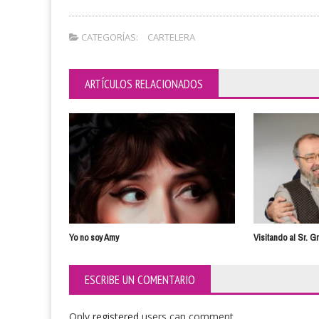
CATEGORÍAS:
CARTELERA
ARTÍCULOS RELACIONADOS
Yo no soy Amy
Visitando al Sr. G
ESCRIBE UN COMENTARIO
Only
registered
users can comment.