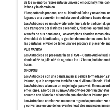
de los miembros representa un universo emocional y musical dis
latinos y la electrónica.
El espectáculo propone, con su identidad única y novedosa, un
logrando una conexión inmediata con el público a través de sus
Los Astrópicos es un show diferente, fuera de lo tradicional, 
nos transporta por distintos escenarios, historias, aprendizaj
A través de sus canciones, Los Astrópicos abordan temas clave 
diversidad de identidades; la gestión de emociones como la frust
las pantallas; el valor de tener una voz propia y el placer del m
VER MUSICA
Los Astrópicos se presentarán en el CAI – Centro Audiovisual
desde el 22 de julio al 2 de agosto a las 17 horas, habiéndose f
horas.
SINOPSIS
Los Astrópicos son una banda musical peluda formada por Zetta
Pelurno, que lo comparten también con el villano Silencio. El 
Los Astrópicos a buscar un mejor lugar para vivir. En esa avent
emociones, a bordo de su nave Astrocity descubrirán planetas 
acuerdo con Silencio o si tendrán que abandonar Pelurno para
Los Astrópicos comienzan su cuenta regresiva para aterrizar e
y convertirse en uno de los eventos teatrales musicales inme