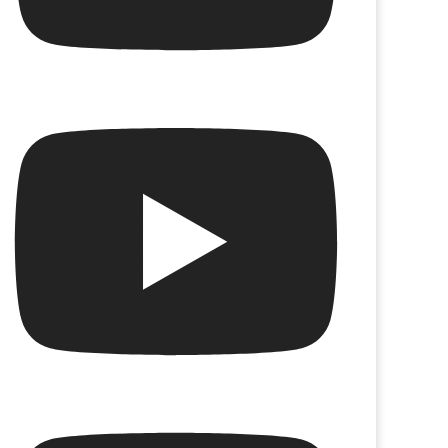
guajes del Adiós
Despeinada