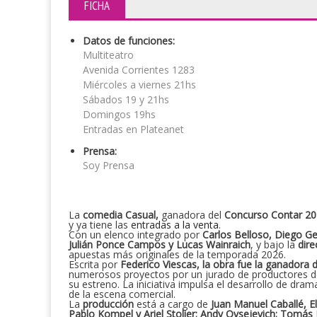
FICHA
Datos de funciones:
Multiteatro
Avenida Corrientes 1283
Miércoles a viernes 21hs
Sábados 19 y 21hs
Domingos 19hs
Entradas en Plateanet
Prensa:
Soy Prensa
La
comedia Casual,
ganadora del
Concurso Contar 20
y ya tiene las
entradas a la venta
.
Con un elenco integrado por
Carlos Belloso, Diego Ge
Julián Ponce Campos y Lucas Wainraich
, y bajo la
dir
apuestas más originales de la temporada 2026.
Escrita por
Federico Viescas, la obra fue la ganadora
numerosos proyectos por un jurado de productores del
su estreno. La iniciativa impulsa el desarrollo de dram
de la escena comercial.
La
producción
está a cargo de
Juan Manuel Caballé, E
Pablo Kompel y Ariel Stolier; Andy Ovsejevich; Tomás