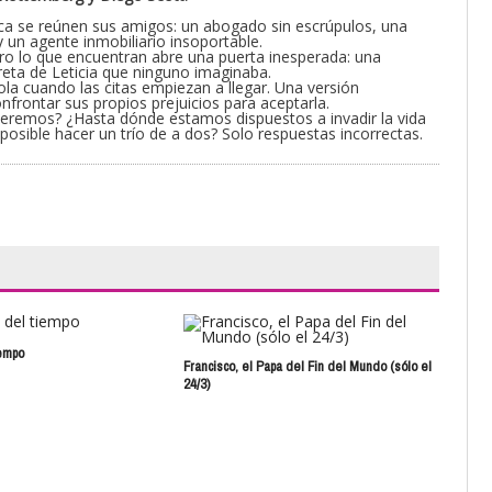
ínica se reúnen sus amigos: un abogado sin escrúpulos, una
y un agente inmobiliario insoportable.
ero lo que encuentran abre una puerta inesperada: una
reta de Leticia que ninguno imaginaba.
rola cuando las citas empiezan a llegar. Una versión
onfrontar sus propios prejuicios para aceptarla.
remos? ¿Hasta dónde estamos dispuestos a invadir la vida
sible hacer un trío de a dos? Solo respuestas incorrectas.
iempo
Len
Francisco, el Papa del Fin del Mundo (sólo el
24/3)