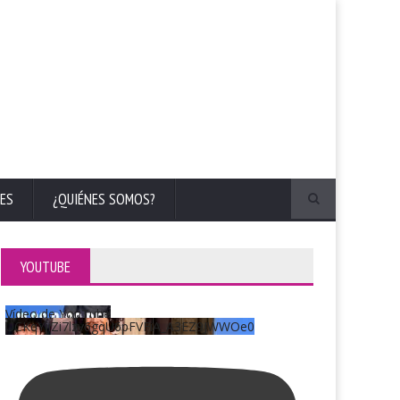
ES
¿QUIÉNES SOMOS?
YOUTUBE
Vídeo de YouTube
UCKqYjiZi7lzy6gqU6pFVFiA_A3EZ9JWWOe0