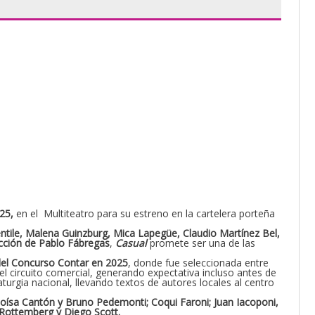
25,
en el Multiteatro para su estreno en la cartelera porteña
ntile, Malena Guinzburg, Mica Lapegüe, Claudio Martínez Bel,
ección de Pablo Fábregas
,
Casual
promete ser una de las
 del Concurso Contar en 2025
, donde fue seleccionada entre
 circuito comercial, generando expectativa incluso antes de
aturgia nacional, llevando textos de autores locales al centro
loísa Cantón y Bruno Pedemonti; Coqui Faroni; Juan Iacoponi,
 Rottemberg y Diego Scott.