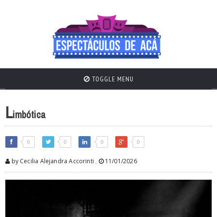
TOGGLE MENU
L
imbótica
0
0
0
0
by Cecilia Alejandra Accorinti
,
11/01/2026