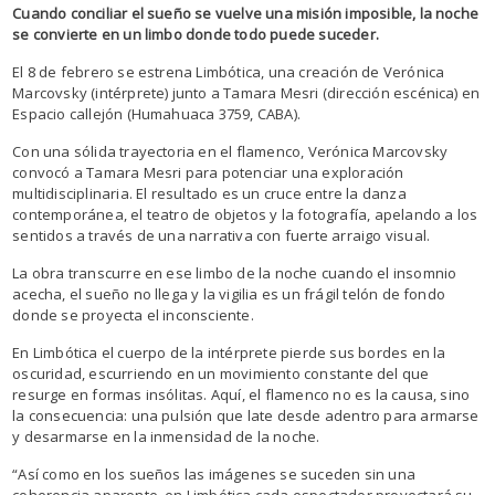
Cuando conciliar el sueño se vuelve una misión imposible, la noche
se convierte en un limbo donde todo puede suceder.
El 8 de febrero se estrena Limbótica, una creación de Verónica
Marcovsky (intérprete) junto a Tamara Mesri (dirección escénica) en
Espacio callejón (Humahuaca 3759, CABA).
Con una sólida trayectoria en el flamenco, Verónica Marcovsky
convocó a Tamara Mesri para potenciar una exploración
multidisciplinaria. El resultado es un cruce entre la danza
contemporánea, el teatro de objetos y la fotografía, apelando a los
sentidos a través de una narrativa con fuerte arraigo visual.
La obra transcurre en ese limbo de la noche cuando el insomnio
acecha, el sueño no llega y la vigilia es un frágil telón de fondo
donde se proyecta el inconsciente.
En Limbótica el cuerpo de la intérprete pierde sus bordes en la
oscuridad, escurriendo en un movimiento constante del que
resurge en formas insólitas. Aquí, el flamenco no es la causa, sino
la consecuencia: una pulsión que late desde adentro para armarse
y desarmarse en la inmensidad de la noche.
“Así como en los sueños las imágenes se suceden sin una
coherencia aparente, en Limbótica cada espectador proyectará su