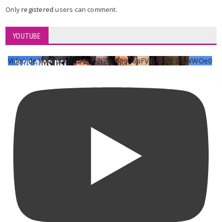
Only
registered
users can comment.
YOUTUBE
Vídeo de YouTube UCKqYjiZi7lzy6gqU6pFVFiA_A3EZ9JWWOe0