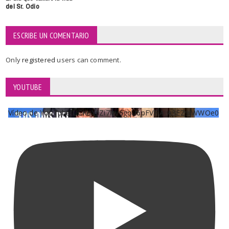
del Sr. Odio
ESCRIBE UN COMENTARIO
Only
registered
users can comment.
YOUTUBE
Vídeo de YouTube UCKqYjiZi7lzy6gqU6pFVFiA_A3EZ9JWWOe0