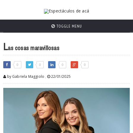
TOGGLE MENU
L
as cosas maravillosas
0
0
0
0
by Gabriela Maggiolo
,
22/01/2025