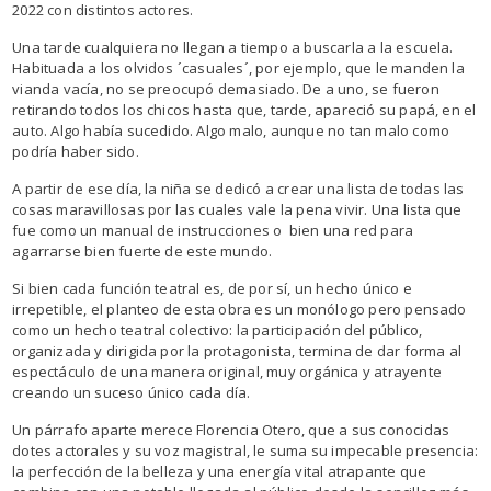
2022 con distintos actores.
Una tarde cualquiera no llegan a tiempo a buscarla a la escuela.
Habituada a los olvidos ´casuales´, por ejemplo, que le manden la
vianda vacía, no se preocupó demasiado. De a uno, se fueron
retirando todos los chicos hasta que, tarde, apareció su papá, en el
auto. Algo había sucedido. Algo malo, aunque no tan malo como
podría haber sido.
A partir de ese día, la niña se dedicó a crear una lista de todas las
cosas maravillosas por las cuales vale la pena vivir. Una lista que
fue como un manual de instrucciones o bien una red para
agarrarse bien fuerte de este mundo.
Si bien cada función teatral es, de por sí, un hecho único e
irrepetible, el planteo de esta obra es un monólogo pero pensado
como un hecho teatral colectivo: la participación del público,
organizada y dirigida por la protagonista, termina de dar forma al
espectáculo de una manera original, muy orgánica y atrayente
creando un suceso único cada día.
Un párrafo aparte merece Florencia Otero, que a sus conocidas
dotes actorales y su voz magistral, le suma su impecable presencia:
la perfección de la belleza y una energía vital atrapante que