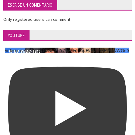
ESCRIBE UN COMENTARIO
Only
registered
users can comment.
YOUTUBE
Vídeo de YouTube UCKqYjiZi7lzy6gqU6pFVFiA_A3EZ9JWWOe0